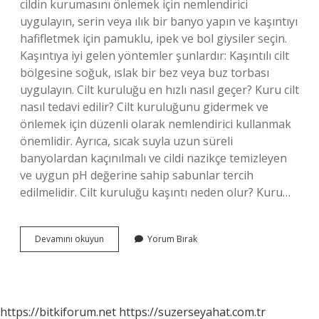
cildin kurumasını önlemek için nemlendirici
uygulayın, serin veya ılık bir banyo yapın ve kaşıntıyı
hafifletmek için pamuklu, ipek ve bol giysiler seçin.
Kaşıntıya iyi gelen yöntemler şunlardır: Kaşıntılı cilt
bölgesine soğuk, ıslak bir bez veya buz torbası
uygulayın. Cilt kuruluğu en hızlı nasıl geçer? Kuru cilt
nasıl tedavi edilir? Cilt kuruluğunu gidermek ve
önlemek için düzenli olarak nemlendirici kullanmak
önemlidir. Ayrıca, sıcak suyla uzun süreli
banyolardan kaçınılmalı ve cildi nazikçe temizleyen
ve uygun pH değerine sahip sabunlar tercih
edilmelidir. Cilt kuruluğu kaşıntı neden olur? Kuru…
Ciltte
Devamını okuyun
Yorum Bırak
Kuruluk
Ve
Kaşıntı
Nasıl
Geçer
https://bitkiforum.net
https://suzerseyahat.com.tr