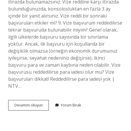
itirazda bulunamazsınız. Vize reddine karşı itirazda
bulunduğunuzda, konsolosluktan en fazla 3 ay
içinde bir yanıt alırsınız. Vize reddi bir sonraki
başvuruları etkiler mi? 9. Vize başvurum reddedilirse
tekrar başvuruda bulunabilir miyim? Genel olarak,
ilgili ülkelerde başvuru sayısında bir sınırlama
yoktur. Ancak, ilk başvuru için koşullarda bir
değişiklik olmazsa (örneğin ekonomik durumunuz
iyileşirse, seyahat nedeniniz değişirse), ikinci
başvuru para ve zaman kaybına neden olabilir. Vize
başvurusu reddedilirse para iadesi olur mu? Vize
başvuruları dikkat! Reddedilirse para iadesi yok |
NTV…
Vize
Devamını okuyun
Yorum Bırak
Reddi
Itirazı
Olumlu
Sonuçlanır