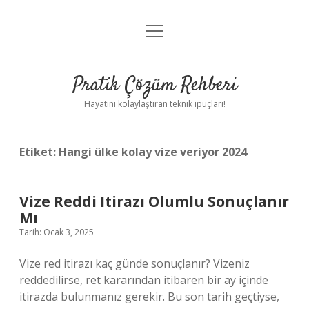
menüyü
Anasayfa
aç
Gizlilik Politikası
Pratik Çözüm Rehberi
Yasal Uyarı
Hayatını kolaylaştıran teknik ipuçları!
Hakkımızda
Etiket:
Hangi ülke kolay vize veriyor 2024
Vize Reddi Itirazı Olumlu Sonuçlanır
Mı
Tarih: Ocak 3, 2025
Vize red itirazı kaç günde sonuçlanır? Vizeniz
reddedilirse, ret kararından itibaren bir ay içinde
itirazda bulunmanız gerekir. Bu son tarih geçtiyse,