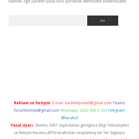
halinde, ilgili içerikler yasal süre içerisinde sitemizden kaldırılacaktır.
Arama
r güncel
Reklam ve İletişim:
E-mail:
backlinkpaneli@gmail.com
Teams:
forumhizmeti@gmail.com
Whatsapp: 0262 606 0 726
Telegram:
@karabul
Yasal Uyarı:
Sitemiz, 5651 Sayılı Kanun gereğince Bilgi Teknolojileri
ve İletişim Kurumu (BTK) tarafından onaylanmış bir Yer Sağlayıcı