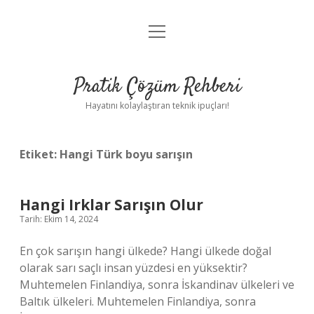
menüyü
Anasayfa
aç
Gizlilik Politikası
Pratik Çözüm Rehberi
Yasal Uyarı
Hayatını kolaylaştıran teknik ipuçları!
Hakkımızda
Etiket:
Hangi Türk boyu sarışın
Hangi Irklar Sarışın Olur
Tarih: Ekim 14, 2024
En çok sarışın hangi ülkede? Hangi ülkede doğal
olarak sarı saçlı insan yüzdesi en yüksektir?
Muhtemelen Finlandiya, sonra İskandinav ülkeleri ve
Baltık ülkeleri. Muhtemelen Finlandiya, sonra