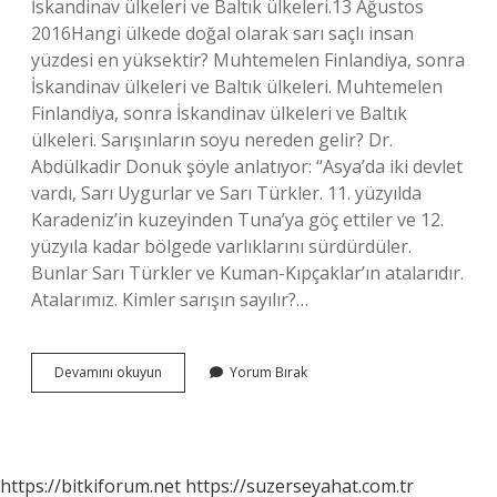
İskandinav ülkeleri ve Baltık ülkeleri.13 Ağustos
2016Hangi ülkede doğal olarak sarı saçlı insan
yüzdesi en yüksektir? Muhtemelen Finlandiya, sonra
İskandinav ülkeleri ve Baltık ülkeleri. Muhtemelen
Finlandiya, sonra İskandinav ülkeleri ve Baltık
ülkeleri. Sarışınların soyu nereden gelir? Dr.
Abdülkadir Donuk şöyle anlatıyor: “Asya’da iki devlet
vardı, Sarı Uygurlar ve Sarı Türkler. 11. yüzyılda
Karadeniz’in kuzeyinden Tuna’ya göç ettiler ve 12.
yüzyıla kadar bölgede varlıklarını sürdürdüler.
Bunlar Sarı Türkler ve Kuman-Kıpçaklar’ın atalarıdır.
Atalarımız. Kimler sarışın sayılır?…
Hangi
Devamını okuyun
Yorum Bırak
Irklar
Sarışın
Olur
https://bitkiforum.net
https://suzerseyahat.com.tr