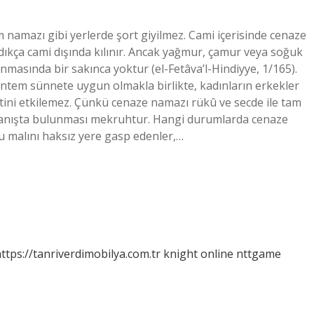
namazı gibi yerlerde şort giyilmez. Cami içerisinde cenaze
dıkça cami dışında kılınır. Ancak yağmur, çamur veya soğuk
ınmasında bir sakınca yoktur (el-Fetâva’l-Hindiyye, 1/165).
öntem sünnete uygun olmakla birlikte, kadınların erkekler
ini etkilemez. Çünkü cenaze namazı rükû ve secde ile tam
vranışta bulunması mekruhtur. Hangi durumlarda cenaze
u malını haksız yere gasp edenler,…
ttps://tanriverdimobilya.com.tr
knight online
nttgame