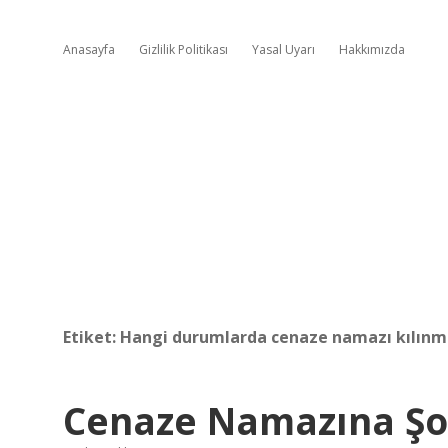
Anasayfa
Gizlilik Politikası
Yasal Uyarı
Hakkımızda
Etiket:
Hangi durumlarda cenaze namazı kılın
Cenaze Namazına Şort