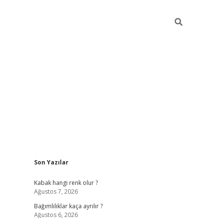
Sidebar
Son Yazılar
betexper günce
Kabak hangi renk olur ?
Ağustos 7, 2026
Bağımlılıklar kaça ayrılır ?
Ağustos 6, 2026