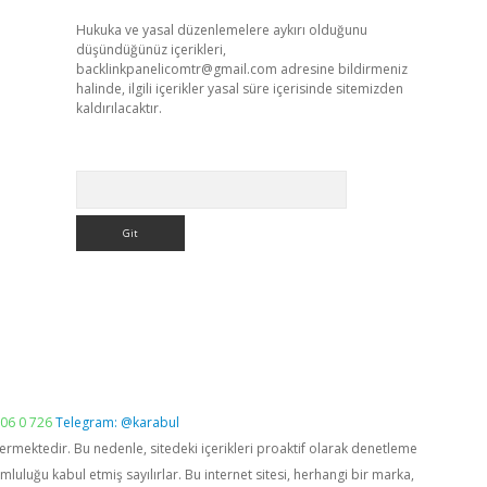
Hukuka ve yasal düzenlemelere aykırı olduğunu
düşündüğünüz içerikleri,
backlinkpanelicomtr@gmail.com
adresine bildirmeniz
halinde, ilgili içerikler yasal süre içerisinde sitemizden
kaldırılacaktır.
Arama
06 0 726
Telegram: @karabul
vermektedir. Bu nedenle, sitedeki içerikleri proaktif olarak denetleme
luğu kabul etmiş sayılırlar. Bu internet sitesi, herhangi bir marka,