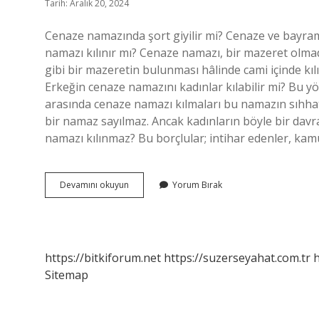
Tarih: Aralık 20, 2024
Cenaze namazında şort giyilir mi? Cenaze ve bayram 
namazı kılınır mı? Cenaze namazı, bir mazeret olma
gibi bir mazeretin bulunması hâlinde cami içinde kıl
Erkeğin cenaze namazını kadınlar kılabilir mi? Bu y
arasında cenaze namazı kılmaları bu namazın sıhhat
bir namaz sayılmaz. Ancak kadınların böyle bir da
namazı kılınmaz? Bu borçlular; intihar edenler, kam
Cenaze
Devamını okuyun
Yorum Bırak
Namazına
Şort
Ile
Gidilir
Mi
https://bitkiforum.net
https://suzerseyahat.com.tr
h
Sitemap