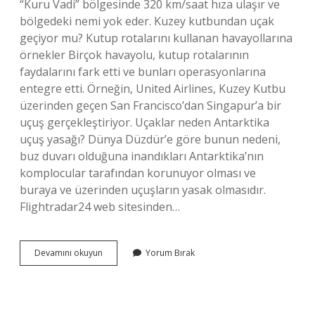
“Kuru Vadi” bölgesinde 320 km/saat hıza ulaşır ve
bölgedeki nemi yok eder. Kuzey kutbundan uçak
geçiyor mu? Kutup rotalarını kullanan havayollarına
örnekler Birçok havayolu, kutup rotalarının
faydalarını fark etti ve bunları operasyonlarına
entegre etti. Örneğin, United Airlines, Kuzey Kutbu
üzerinden geçen San Francisco’dan Singapur’a bir
uçuş gerçekleştiriyor. Uçaklar neden Antarktika
uçuş yasağı? Dünya Düzdür’e göre bunun nedeni,
buz duvarı olduğuna inandıkları Antarktika’nın
komplocular tarafından korunuyor olması ve
buraya ve üzerinden uçuşların yasak olmasıdır.
Flightradar24 web sitesinden…
Kuzey
Devamını okuyun
Yorum Bırak
Kutbunda
Uçuş
Neden
Yasak