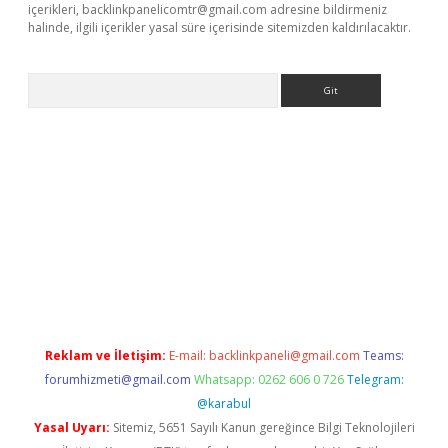
içerikleri,
backlinkpanelicomtr@gmail.com
adresine bildirmeniz
halinde, ilgili içerikler yasal süre içerisinde sitemizden kaldırılacaktır.
Arama
r güncel
Reklam ve İletişim:
E-mail:
backlinkpaneli@gmail.com
Teams:
forumhizmeti@gmail.com
Whatsapp: 0262 606 0 726
Telegram:
@karabul
Yasal Uyarı:
Sitemiz, 5651 Sayılı Kanun gereğince Bilgi Teknolojileri