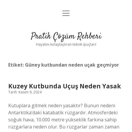
menüyü
Anasayfa
aç
Gizlilik Politikası
Pratik Çözüm Rehberi
Yasal Uyarı
Hayatını kolaylaştıran teknik ipuçları!
Hakkımızda
Etiket:
Güney kutbundan neden uçak geçmiyor
Kuzey Kutbunda Uçuş Neden Yasak
Tarih: Kasım 9, 2024
Kutuplara gitmek neden yasaktır? Bunun nedeni
Antarktika’daki katabatik rüzgardır. Atmosferdeki
soğuk hava, 10.000 metre yükseklik farkına sahip
rüzgarlara neden olur. Bu rüzgarlar zaman zaman