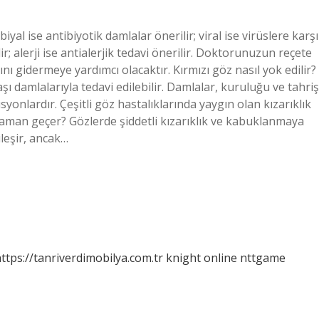
iyal ise antibiyotik damlalar önerilir; viral ise virüslere karşı
ir; alerji ise antialerjik tedavi önerilir. Doktorunuzun reçete
ğını gidermeye yardımcı olacaktır. Kırmızı göz nasıl yok edilir?
 damlalarıyla tedavi edilebilir. Damlalar, kuruluğu ve tahriş
yonlardır. Çeşitli göz hastalıklarında yaygın olan kızarıklık
ne zaman geçer? Gözlerde şiddetli kızarıklık ve kabuklanmaya
ileşir, ancak…
ttps://tanriverdimobilya.com.tr
knight online
nttgame