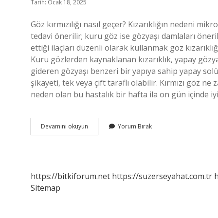
Tarih: Ocak 18, 2025
Göz kırmızılığı nasıl geçer? Kızarıklığın nedeni mikrob
tedavi önerilir; kuru göz ise gözyaşı damlaları öneril
ettiği ilaçları düzenli olarak kullanmak göz kızarıklı
Kuru gözlerden kaynaklanan kızarıklık, yapay gözyaşı
gideren gözyaşı benzeri bir yapıya sahip yapay solüs
şikayeti, tek veya çift taraflı olabilir. Kırmızı göz 
neden olan bu hastalık bir hafta ila on gün içinde iy
Kırmızı
Devamını okuyun
Yorum Bırak
Göz
Nasıl
Düzelir
https://bitkiforum.net
https://suzerseyahat.com.tr
h
Sitemap