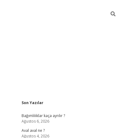
Sidebar
Son Yazılar
betexper güncel
Bağımlılıklar kaça ayrılır ?
Ağustos 6, 2026
Aval aval ne ?
Ağustos 4, 2026