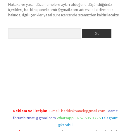
Hukuka ve yasal düzenlemelere aykırı olduğunu düşündüğünüz
içerikleri,
backlinkpanelicomtr@gmail.com
adresine bildirmeniz
halinde, ilgili içerikler yasal süre içerisinde sitemizden kaldırılacaktır.
Arama
er güncel
Reklam ve İletişim:
E-mail:
backlinkpaneli@gmail.com
Teams:
forumhizmeti@gmail.com
Whatsapp: 0262 606 0 726
Telegram:
@karabul