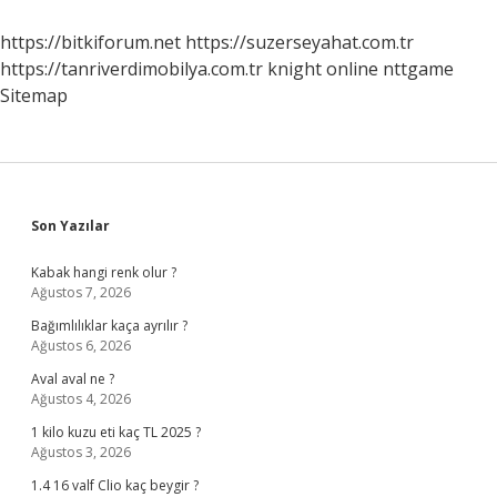
Bir
Güncelleniyor
https://bitkiforum.net
https://suzerseyahat.com.tr
https://tanriverdimobilya.com.tr
knight online
nttgame
Sitemap
Sidebar
Son Yazılar
Kabak hangi renk olur ?
Ağustos 7, 2026
Bağımlılıklar kaça ayrılır ?
Ağustos 6, 2026
Aval aval ne ?
Ağustos 4, 2026
1 kilo kuzu eti kaç TL 2025 ?
Ağustos 3, 2026
1.4 16 valf Clio kaç beygir ?