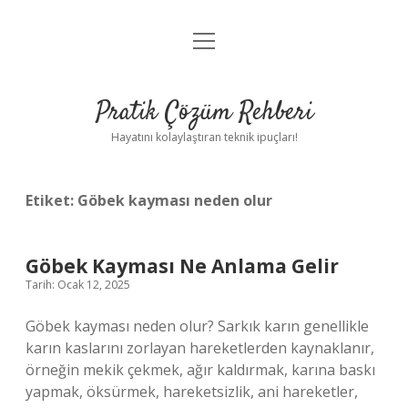
menüyü
Anasayfa
aç
Gizlilik Politikası
Pratik Çözüm Rehberi
Yasal Uyarı
Hayatını kolaylaştıran teknik ipuçları!
Hakkımızda
Etiket:
Göbek kayması neden olur
Göbek Kayması Ne Anlama Gelir
Tarih: Ocak 12, 2025
Göbek kayması neden olur? Sarkık karın genellikle
karın kaslarını zorlayan hareketlerden kaynaklanır,
örneğin mekik çekmek, ağır kaldırmak, karına baskı
yapmak, öksürmek, hareketsizlik, ani hareketler,