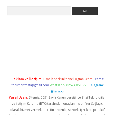
Arama
r güncel
Reklam ve İletişim:
E-mail:
backlinkpaneli@gmail.com
Teams:
forumhizmeti@gmail.com
Whatsapp: 0262 606 0 726
Telegram:
@karabul
Yasal Uyarı:
Sitemiz, 5651 Sayılı Kanun gereğince Bilgi Teknolojileri
ve İletişim Kurumu (BTK) tarafından onaylanmış bir Yer Sağlayıcı
olarak hizmet vermektedir. Bu nedenle, sitedeki içerikleri proaktif