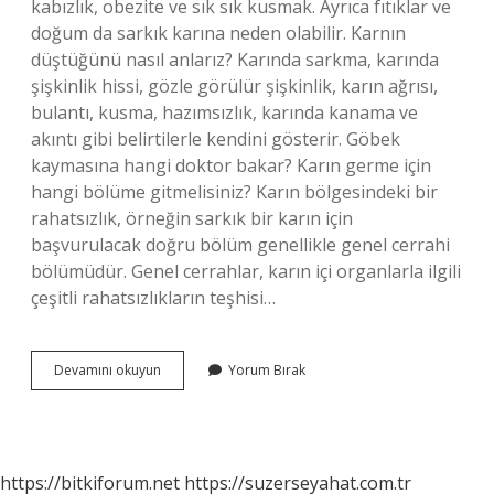
kabızlık, obezite ve sık sık kusmak. Ayrıca fıtıklar ve
doğum da sarkık karına neden olabilir. Karnın
düştüğünü nasıl anlarız? Karında sarkma, karında
şişkinlik hissi, gözle görülür şişkinlik, karın ağrısı,
bulantı, kusma, hazımsızlık, karında kanama ve
akıntı gibi belirtilerle kendini gösterir. Göbek
kaymasına hangi doktor bakar? Karın germe için
hangi bölüme gitmelisiniz? Karın bölgesindeki bir
rahatsızlık, örneğin sarkık bir karın için
başvurulacak doğru bölüm genellikle genel cerrahi
bölümüdür. Genel cerrahlar, karın içi organlarla ilgili
çeşitli rahatsızlıkların teşhisi…
Göbek
Devamını okuyun
Yorum Bırak
Kayması
Ne
Anlama
Gelir
https://bitkiforum.net
https://suzerseyahat.com.tr