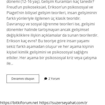
dönemi (12-16 yaş). Gelişim Kuramları kaç tanedir?
Freud’un psikoseksüel, Erikson’un psikososyal ve
Piaget’nin bilişsel gelişim teorileri, insan gelişiminin
farklı yönleriyle ilgilenen üç klasik teoridir.
Davranışçı ve sosyal öğrenme teorileri ise, gelişimi
dönemler halinde tartışmayan ancak gelişimsel
değişikliklere ilişkin açıklamalar da sunan teorilerdir.
Erikson kaç evre? Bu teoriye göre insan yaşamı
sekiz farklı aşamadan oluşur ve her aşama kişinin
kişisel kimlik gelişimini ve psikososyal sağlığını
etkiler. Her aşama bir psikososyal kriz veya çatışma
ile…
4
Devamını okuyun
2 Yorum
Evre
Kuramı
Nedir
https://bitkiforum.net
https://suzerseyahat.com.tr