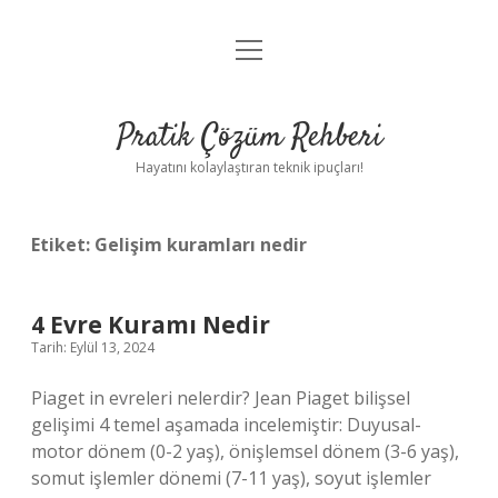
menüyü
Anasayfa
aç
Gizlilik Politikası
Pratik Çözüm Rehberi
Yasal Uyarı
Hayatını kolaylaştıran teknik ipuçları!
Hakkımızda
Etiket:
Gelişim kuramları nedir
4 Evre Kuramı Nedir
Tarih: Eylül 13, 2024
Piaget in evreleri nelerdir? Jean Piaget bilişsel
gelişimi 4 temel aşamada incelemiştir: Duyusal-
motor dönem (0-2 yaş), önişlemsel dönem (3-6 yaş),
somut işlemler dönemi (7-11 yaş), soyut işlemler