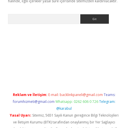
halinde, ilgili içerikler yasal süre içerisinde sitemizden kaldırılacaktır.
Arama
r güncel
Reklam ve İletişim:
E-mail:
backlinkpaneli@gmail.com
Teams:
forumhizmeti@gmail.com
Whatsapp: 0262 606 0 726
Telegram:
@karabul
Yasal Uyarı:
Sitemiz, 5651 Sayılı Kanun gereğince Bilgi Teknolojileri
ve İletişim Kurumu (BTK) tarafından onaylanmış bir Yer Sağlayıcı