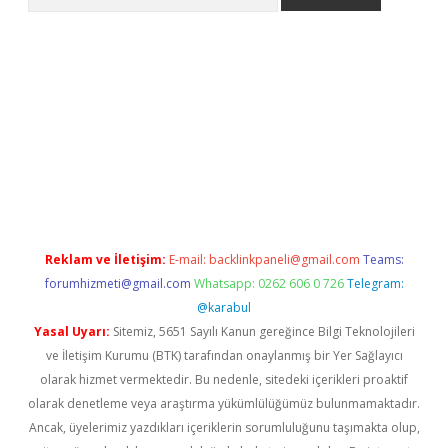
er güncel
Reklam ve İletişim:
E-mail:
backlinkpaneli@gmail.com
Teams:
forumhizmeti@gmail.com
Whatsapp: 0262 606 0 726
Telegram:
@karabul
Yasal Uyarı:
Sitemiz, 5651 Sayılı Kanun gereğince Bilgi Teknolojileri
ve İletişim Kurumu (BTK) tarafından onaylanmış bir Yer Sağlayıcı
olarak hizmet vermektedir. Bu nedenle, sitedeki içerikleri proaktif
olarak denetleme veya araştırma yükümlülüğümüz bulunmamaktadır.
Ancak, üyelerimiz yazdıkları içeriklerin sorumluluğunu taşımakta olup,