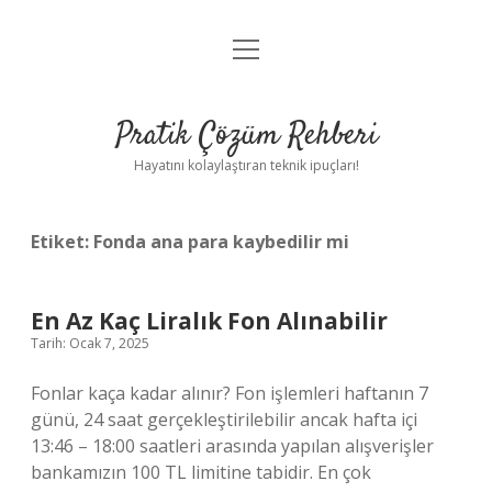
menüyü
Anasayfa
aç
Gizlilik Politikası
Pratik Çözüm Rehberi
Yasal Uyarı
Hayatını kolaylaştıran teknik ipuçları!
Hakkımızda
Etiket:
Fonda ana para kaybedilir mi
En Az Kaç Liralık Fon Alınabilir
Tarih: Ocak 7, 2025
Fonlar kaça kadar alınır? Fon işlemleri haftanın 7
günü, 24 saat gerçekleştirilebilir ancak hafta içi
13:46 – 18:00 saatleri arasında yapılan alışverişler
bankamızın 100 TL limitine tabidir. En çok