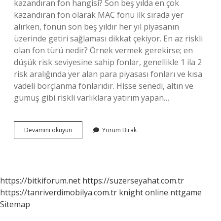
kazandıran fon hangisi? Son beş yılda en çok
kazandıran fon olarak MAC fonu ilk sırada yer
alırken, fonun son beş yıldır her yıl piyasanın
üzerinde getiri sağlaması dikkat çekiyor. En az riskli
olan fon türü nedir? Örnek vermek gerekirse; en
düşük risk seviyesine sahip fonlar, genellikle 1 ila 2
risk aralığında yer alan para piyasası fonları ve kısa
vadeli borçlanma fonlarıdır. Hisse senedi, altın ve
gümüş gibi riskli varlıklara yatırım yapan…
En
Devamını okuyun
Yorum Bırak
Az
Kaç
Liralık
Fon
Alınabilir
https://bitkiforum.net
https://suzerseyahat.com.tr
https://tanriverdimobilya.com.tr
knight online
nttgame
Sitemap