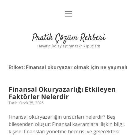
menüyü
Anasayfa
aç
Gizlilik Politikası
Pratik Çözüm Rehberi
Yasal Uyarı
Hayatını kolaylaştıran teknik ipuçları!
Hakkımızda
Etiket:
Finansal okuryazar olmak için ne yapmalı
Finansal Okuryazarlığı Etkileyen
Faktörler Nelerdir
Tarih: Ocak 25, 2025
Finansal okuryazarlığın unsurları nelerdir? Beş
bileşenden oluşur: Finansal kavramlara ilişkin bilgi,
kişisel finansları yönetme becerisi ve gelecekteki