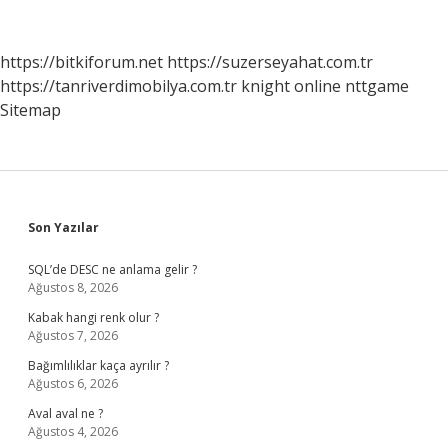
Faktörler
Nelerdir
https://bitkiforum.net
https://suzerseyahat.com.tr
https://tanriverdimobilya.com.tr
knight online
nttgame
Sitemap
Sidebar
Son Yazılar
SQL’de DESC ne anlama gelir ?
Ağustos 8, 2026
Kabak hangi renk olur ?
Ağustos 7, 2026
Bağımlılıklar kaça ayrılır ?
Ağustos 6, 2026
Aval aval ne ?
Ağustos 4, 2026