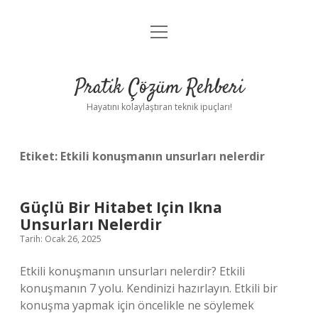
menüyü
Anasayfa
aç
Gizlilik Politikası
Pratik Çözüm Rehberi
Yasal Uyarı
Hayatını kolaylaştıran teknik ipuçları!
Hakkımızda
Etiket:
Etkili konuşmanın unsurları nelerdir
Güçlü Bir Hitabet Için Ikna
Unsurları Nelerdir
Tarih: Ocak 26, 2025
Etkili konuşmanın unsurları nelerdir? Etkili
konuşmanın 7 yolu. Kendinizi hazırlayın. Etkili bir
konuşma yapmak için öncelikle ne söylemek