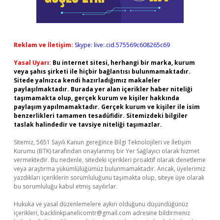
Reklam ve İletişim:
Skype: live:.cid.575569c608265c69
Yasal Uyarı:
Bu internet sitesi, herhangi bir marka, kurum
veya şahıs şirketi ile hiçbir bağlantısı bulunmamaktadır.
Sitede yalnızca kendi hazırladığımız makaleler
paylaşılmaktadır. Burada yer alan içerikler haber niteliği
taşımamakta olup, gerçek kurum ve kişiler hakkında
paylaşım yapılmamaktadır. Gerçek kurum ve kişiler ile isim
benzerlikleri tamamen tesadüfidir. Sitemizdeki bilgiler
taslak halindedir ve tavsiye niteliği taşımazlar.
Sitemiz, 5651 Sayılı Kanun gereğince Bilgi Teknolojileri ve İletişim
Kurumu (BTK) tarafından onaylanmış bir Yer Sağlayıcı olarak hizmet
vermektedir. Bu nedenle, sitedeki içerikleri proaktif olarak denetleme
veya araştırma yükümlülüğümüz bulunmamaktadır. Ancak, üyelerimiz
yazdıkları içeriklerin sorumluluğunu taşımakta olup, siteye üye olarak
bu sorumluluğu kabul etmiş sayılırlar.
Hukuka ve yasal düzenlemelere aykırı olduğunu düşündüğünüz
içerikleri,
backlinkpanelicomtr@gmail.com
adresine bildirmeniz