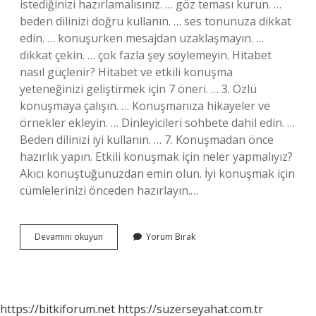
istediğinizi hazırlamalısınız. … göz teması kurun. …
beden dilinizi doğru kullanın. … ses tonunuza dikkat
edin. … konuşurken mesajdan uzaklaşmayın. …
dikkat çekin. … çok fazla şey söylemeyin. Hitabet
nasıl güçlenir? Hitabet ve etkili konuşma
yeteneğinizi geliştirmek için 7 öneri. … 3. Özlü
konuşmaya çalışın. … Konuşmanıza hikayeler ve
örnekler ekleyin. … Dinleyicileri sohbete dahil edin. …
Beden dilinizi iyi kullanın. … 7. Konuşmadan önce
hazırlık yapın. Etkili konuşmak için neler yapmalıyız?
Akıcı konuştuğunuzdan emin olun. İyi konuşmak için
cümlelerinizi önceden hazırlayın.…
Güçlü
Devamını okuyun
Yorum Bırak
Bir
Hitabet
Için
Ikna
Unsurları
https://bitkiforum.net
https://suzerseyahat.com.tr
Nelerdir