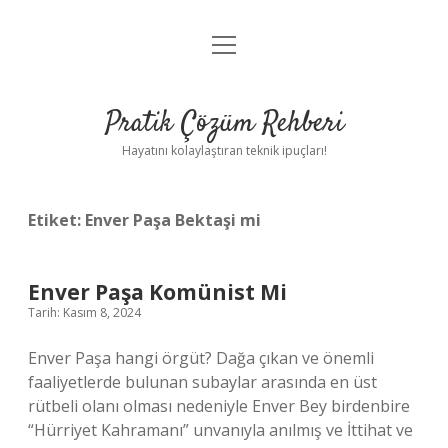
menüyü
Anasayfa
aç
Gizlilik Politikası
Pratik Çözüm Rehberi
Yasal Uyarı
Hayatını kolaylaştıran teknik ipuçları!
Hakkımızda
Etiket:
Enver Paşa Bektaşi mi
Enver Paşa Komünist Mi
Tarih: Kasım 8, 2024
Enver Paşa hangi örgüt? Dağa çıkan ve önemli
faaliyetlerde bulunan subaylar arasında en üst
rütbeli olanı olması nedeniyle Enver Bey birdenbire
“Hürriyet Kahramanı” unvanıyla anılmış ve İttihat ve