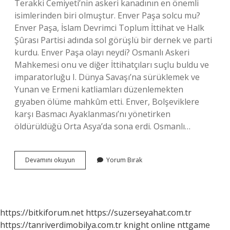
Terakki Cemiyeti’nin askeri kanadının en önemli
isimlerinden biri olmuştur. Enver Paşa solcu mu?
Enver Paşa, İslam Devrimci Toplum İttihat ve Halk
Şûrası Partisi adında sol görüşlü bir dernek ve parti
kurdu. Enver Paşa olayı neydi? Osmanlı Askeri
Mahkemesi onu ve diğer İttihatçıları suçlu buldu ve
imparatorluğu I. Dünya Savaşı’na sürüklemek ve
Yunan ve Ermeni katliamları düzenlemekten
gıyaben ölüme mahkûm etti. Enver, Bolşeviklere
karşı Basmacı Ayaklanması’nı yönetirken
öldürüldüğü Orta Asya’da sona erdi. Osmanlı…
Enver
Devamını okuyun
Yorum Bırak
Paşa
Komünist
Mi
https://bitkiforum.net
https://suzerseyahat.com.tr
https://tanriverdimobilya.com.tr
knight online
nttgame