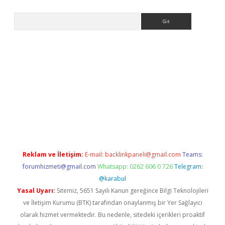
Arama
r güncel
Reklam ve İletişim:
E-mail:
backlinkpaneli@gmail.com
Teams:
forumhizmeti@gmail.com
Whatsapp: 0262 606 0 726
Telegram:
@karabul
Yasal Uyarı:
Sitemiz, 5651 Sayılı Kanun gereğince Bilgi Teknolojileri
ve İletişim Kurumu (BTK) tarafından onaylanmış bir Yer Sağlayıcı
olarak hizmet vermektedir. Bu nedenle, sitedeki içerikleri proaktif