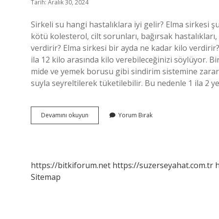
Tarih: Aralık 30, 2024
Sirkeli su hangi hastalıklara iyi gelir? Elma sirkesi ş
kötü kolesterol, cilt sorunları, bağırsak hastalıkları
verdirir? Elma sirkesi bir ayda ne kadar kilo verdir
ila 12 kilo arasında kilo verebileceğinizi söylüyor. 
mide ve yemek borusu gibi sindirim sistemine zarar 
suyla seyreltilerek tüketilebilir. Bu nedenle 1 ila 2
Her
Devamını okuyun
Yorum Bırak
Gün
Sirkeli
Su
Içmek
Ne
https://bitkiforum.net
https://suzerseyahat.com.tr
h
Işe
Sitemap
Yarar