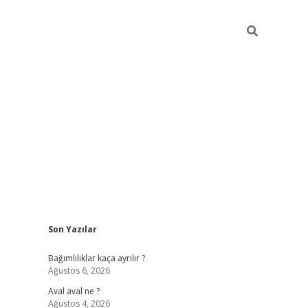
Sidebar
Son Yazılar
betexper güncel
Bağımlılıklar kaça ayrılır ?
Ağustos 6, 2026
Aval aval ne ?
Ağustos 4, 2026