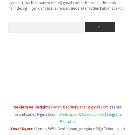
içerikleri,
backlinkpanelicomtr@gmail.com
adresine bildirmeniz
halinde, ilgili içerikler yasal süre içerisinde sitemizden kaldırılacaktır.
Arama
r güncel
Reklam ve İletişim:
E-mail:
backlinkpaneli@gmail.com
Teams:
forumhizmeti@gmail.com
Whatsapp: 0262 606 0 726
Telegram:
@karabul
Yasal Uyarı:
Sitemiz, 5651 Sayılı Kanun gereğince Bilgi Teknolojileri