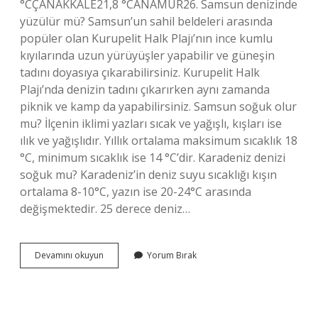
°CÇANAKKALE21,8 °CANAMUR26. Samsun denizinde
yüzülür mü? Samsun’un sahil beldeleri arasında
popüler olan Kurupelit Halk Plajı’nın ince kumlu
kıyılarında uzun yürüyüşler yapabilir ve güneşin
tadını doyasıya çıkarabilirsiniz. Kurupelit Halk
Plajı’nda denizin tadını çıkarırken aynı zamanda
piknik ve kamp da yapabilirsiniz. Samsun soğuk olur
mu? İlçenin iklimi yazları sıcak ve yağışlı, kışları ise
ılık ve yağışlıdır. Yıllık ortalama maksimum sıcaklık 18
°C, minimum sıcaklık ise 14 °C’dir. Karadeniz denizi
soğuk mu? Karadeniz’in deniz suyu sıcaklığı kışın
ortalama 8-10°C, yazın ise 20-24°C arasında
değişmektedir. 25 derece deniz…
Samsun
Devamını okuyun
Yorum Bırak
Denizi
Soğuk
Mu