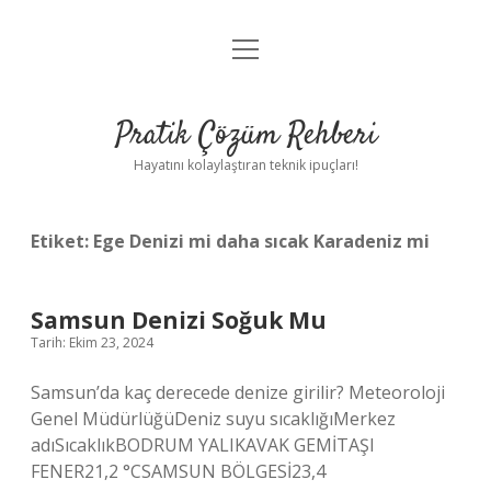
menüyü
Anasayfa
aç
Gizlilik Politikası
Pratik Çözüm Rehberi
Yasal Uyarı
Hayatını kolaylaştıran teknik ipuçları!
Hakkımızda
Etiket:
Ege Denizi mi daha sıcak Karadeniz mi
Samsun Denizi Soğuk Mu
Tarih: Ekim 23, 2024
Samsun’da kaç derecede denize girilir? Meteoroloji
Genel MüdürlüğüDeniz suyu sıcaklığıMerkez
adıSıcaklıkBODRUM YALIKAVAK GEMİTAŞI
FENER21,2 °CSAMSUN BÖLGESİ23,4