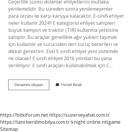
Geçerlilik süresi dolanlar ehliyetlerini mutlaka
yenilemelidir. Bu süreden sonra yenilemeyenler
para cezası ile karşı karşıya kalacaktır. E-sinifi ehliyet
neler kullanir 2024? E kategorisi ehliyet sahipleri
büyük kamyon ve traktör (TIR) ​​kullanma yetkisine
sahiptir. Bu araçlar genellikle ağır yükleri taşımak
için kullanılır ve sürücüden ileri sürüş becerileri ve
dikkat gerektirir. Eski E sınıfı ehliyet yeni sistemde
ne olacak? E sınıfı ehliyet 2016 yılından bu yana
verilmiyor. E sınıfı araçları kullanabilmek için C…
E
Devamını okuyun
Yorum Bırak
Sınıfı
Ehliyet
Süresi
Ne
Kadar
https://bitkiforum.net
https://suzerseyahat.com.tr
https://tanriverdimobilya.com.tr
knight online
nttgame
Sitemap