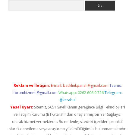
Arama
er güncel
Reklam ve İletişim:
E-mail:
backlinkpaneli@gmail.com
Teams:
forumhizmeti@gmail.com
Whatsapp: 0262 606 0 726
Telegram:
@karabul
Yasal Uyarı:
Sitemiz, 5651 Sayılı Kanun gereğince Bilgi Teknolojileri
ve İletişim Kurumu (BTK) tarafından onaylanmış bir Yer Sağlayıcı
olarak hizmet vermektedir. Bu nedenle, sitedeki içerikleri proaktif
olarak denetleme veya araştırma yükümlülüğümüz bulunmamaktadır.