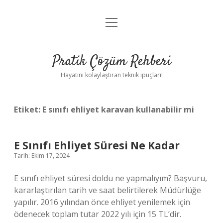
menüyü
Anasayfa
aç
Gizlilik Politikası
Pratik Çözüm Rehberi
Yasal Uyarı
Hayatını kolaylaştıran teknik ipuçları!
Hakkımızda
Etiket:
E sınıfı ehliyet karavan kullanabilir mi
E Sınıfı Ehliyet Süresi Ne Kadar
Tarih: Ekim 17, 2024
E sınıfı ehliyet süresi doldu ne yapmalıyım? Başvuru,
kararlaştırılan tarih ve saat belirtilerek Müdürlüğe
yapılır. 2016 yılından önce ehliyet yenilemek için
ödenecek toplam tutar 2022 yılı için 15 TL’dir.