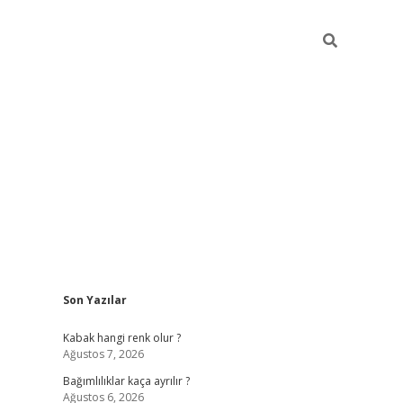
Sidebar
Son Yazılar
betexper güncel
Kabak hangi renk olur ?
Ağustos 7, 2026
Bağımlılıklar kaça ayrılır ?
Ağustos 6, 2026