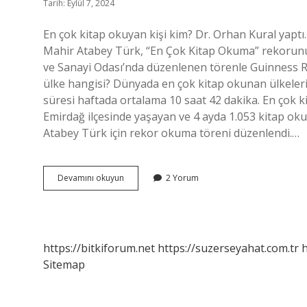
Tarih: Eylül 7, 2024
En çok kitap okuyan kişi kim? Dr. Orhan Kural yaptı
Mahir Atabey Türk, “En Çok Kitap Okuma” rekorunu
ve Sanayi Odası’nda düzenlenen törenle Guinness Re
ülke hangisi? Dünyada en çok kitap okunan ülkeler
süresi haftada ortalama 10 saat 42 dakika. En çok 
Emirdağ ilçesinde yaşayan ve 4 ayda 1.053 kitap ok
Atabey Türk için rekor okuma töreni düzenlendi.…
Dünyada
Devamını okuyun
2 Yorum
En
Çok
Kitap
Okuyan
Kişi
https://bitkiforum.net
https://suzerseyahat.com.tr
h
Kim
Sitemap