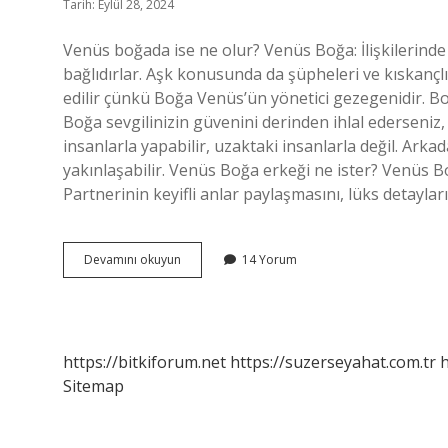
Tarih: Eylül 28, 2024
Venüs boğada ise ne olur? Venüs Boğa: İlişkilerinde i
bağlıdırlar. Aşk konusunda da şüpheleri ve kıskançlı
edilir çünkü Boğa Venüs’ün yönetici gezegenidir. Bo
Boğa sevgilinizin güvenini derinden ihlal ederseniz
insanlarla yapabilir, uzaktaki insanlarla değil. Arka
yakınlaşabilir. Venüs Boğa erkeği ne ister? Venüs Boğa
Partnerinin keyifli anlar paylaşmasını, lüks detayları
Venüs
Devamını okuyun
14 Yorum
Boğa
Aldatır
Mı
https://bitkiforum.net
https://suzerseyahat.com.tr
h
Sitemap