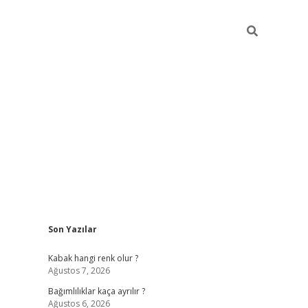
Sidebar
Son Yazılar
betexper güncel
Kabak hangi renk olur ?
Ağustos 7, 2026
Bağımlılıklar kaça ayrılır ?
Ağustos 6, 2026