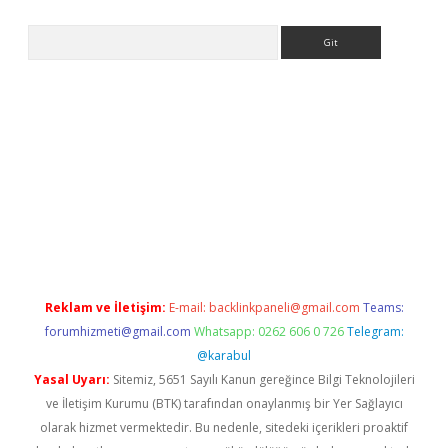
Arama
r güncel
Reklam ve İletişim:
E-mail:
backlinkpaneli@gmail.com
Teams:
forumhizmeti@gmail.com
Whatsapp: 0262 606 0 726
Telegram:
@karabul
Yasal Uyarı:
Sitemiz, 5651 Sayılı Kanun gereğince Bilgi Teknolojileri
ve İletişim Kurumu (BTK) tarafından onaylanmış bir Yer Sağlayıcı
olarak hizmet vermektedir. Bu nedenle, sitedeki içerikleri proaktif