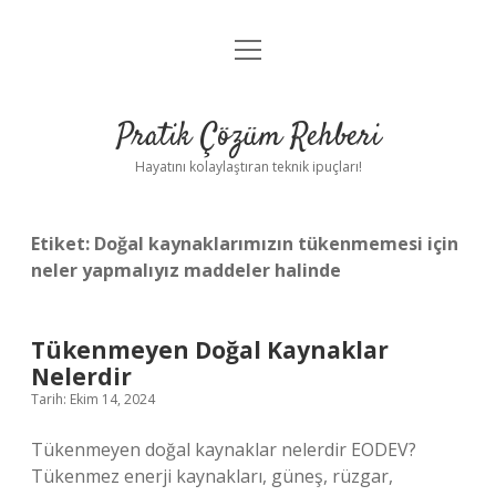
menüyü
Anasayfa
aç
Gizlilik Politikası
Pratik Çözüm Rehberi
Yasal Uyarı
Hayatını kolaylaştıran teknik ipuçları!
Hakkımızda
Etiket:
Doğal kaynaklarımızın tükenmemesi için
neler yapmalıyız maddeler halinde
Tükenmeyen Doğal Kaynaklar
Nelerdir
Tarih: Ekim 14, 2024
Tükenmeyen doğal kaynaklar nelerdir EODEV?
Tükenmez enerji kaynakları, güneş, rüzgar,