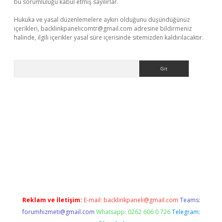
bu sorumluluğu kabul etmiş sayılırlar.
Hukuka ve yasal düzenlemelere aykırı olduğunu düşündüğünüz
içerikleri,
backlinkpanelicomtr@gmail.com
adresine bildirmeniz
halinde, ilgili içerikler yasal süre içerisinde sitemizden kaldırılacaktır.
Arama
r güncel
Reklam ve İletişim:
E-mail:
backlinkpaneli@gmail.com
Teams:
forumhizmeti@gmail.com
Whatsapp: 0262 606 0 726
Telegram: