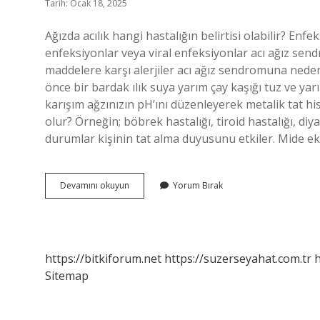
Tarih: Ocak 18, 2025
Ağızda acılık hangi hastalığın belirtisi olabilir? Enf
enfeksiyonlar veya viral enfeksiyonlar acı ağız sendr
maddelere karşı alerjiler acı ağız sendromuna neden 
önce bir bardak ılık suya yarım çay kaşığı tuz ve yarı
karışım ağzınızın pH’ını düzenleyerek metalik tat his
olur? Örneğin; böbrek hastalığı, tiroid hastalığı, d
durumlar kişinin tat alma duyusunu etkiler. Mide ekşi
Sabahları
Devamını okuyun
Yorum Bırak
Ağızda
Acı
Tat
Neden
Olur
https://bitkiforum.net
https://suzerseyahat.com.tr
h
Sitemap