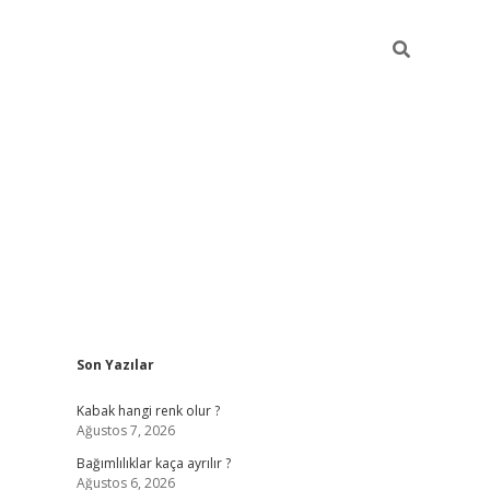
Sidebar
Son Yazılar
betexper güncel
Kabak hangi renk olur ?
Ağustos 7, 2026
Bağımlılıklar kaça ayrılır ?
Ağustos 6, 2026