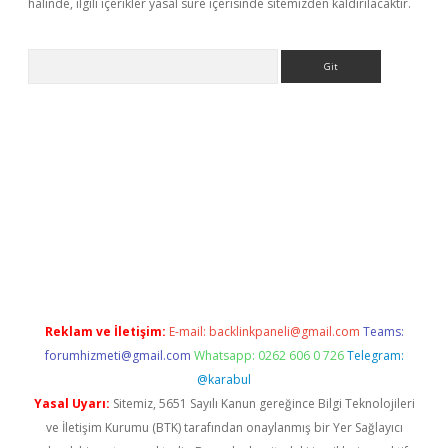
halinde, ilgili içerikler yasal süre içerisinde sitemizden kaldırılacaktır.
Arama
r güncel
Reklam ve İletişim:
E-mail:
backlinkpaneli@gmail.com
Teams:
forumhizmeti@gmail.com
Whatsapp: 0262 606 0 726
Telegram:
@karabul
Yasal Uyarı:
Sitemiz, 5651 Sayılı Kanun gereğince Bilgi Teknolojileri
ve İletişim Kurumu (BTK) tarafından onaylanmış bir Yer Sağlayıcı