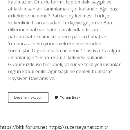
katılmazlar. Onurlu terimi, toplumdaki saygılı ve
ahlaklı insanları tanımlamak için kullanılır. Ağır başlı
erkeklere ne denir? Patriarchy kelimesi Türkçe
kökenlidir. Fransızcadan Türkçeye geçen ve Batı
dillerinde patriarchate olarak adlandırılan
patriarchate kelimesi Latince patria (baba) ve
Yunanca achein (yönetmek) kelimelerinden
türemiştir. Olgun insana ne denir? Tasavvufta olgun
insanlar için “insan-ı kamil” kelimesi kullanılır.
Günümüzde ise tecrübeli, vakur ve terbiyeli insanlar
olgun kabul edilir. Ağır başlı ne demek bulmaca?
Haysiyet: Davranış ve…
Ağır
Devamını okuyun
Yorum Bırak
Başlı
Insana
Ne
Denir
https://bitkiforum.net
https://suzerseyahat.com.tr