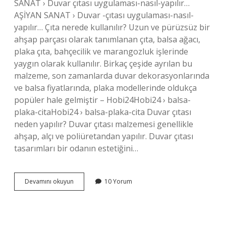
SANAT › Duvar çıtası uygulaması-nasıl-yapılır…
AŞİYAN SANAT › Duvar -çıtası uygulaması-nasıl-
yapılır… Çıta nerede kullanılır? Uzun ve pürüzsüz bir
ahşap parçası olarak tanımlanan çıta, balsa ağacı,
plaka çıta, bahçecilik ve marangozluk işlerinde
yaygın olarak kullanılır. Birkaç çeşide ayrılan bu
malzeme, son zamanlarda duvar dekorasyonlarında
ve balsa fiyatlarında, plaka modellerinde oldukça
popüler hale gelmiştir – Hobi24Hobi24 › balsa-
plaka-citaHobi24 › balsa-plaka-cita Duvar çıtası
neden yapılır? Duvar çıtası malzemesi genellikle
ahşap, alçı ve poliüretandan yapılır. Duvar çıtası
tasarımları bir odanın estetiğini…
İNşaatta
Devamını okuyun
10 Yorum
Çıta
Nedir