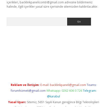
içerikleri,
backlinkpanelicomtr@gmail.com
adresine bildirmeniz
halinde, ilgili içerikler yasal süre içerisinde sitemizden kaldırılacaktır.
Arama
r güncel
Reklam ve İletişim:
E-mail:
backlinkpaneli@gmail.com
Teams:
forumhizmeti@gmail.com
Whatsapp: 0262 606 0 726
Telegram:
@karabul
Yasal Uyarı:
Sitemiz, 5651 Sayılı Kanun gereğince Bilgi Teknolojileri