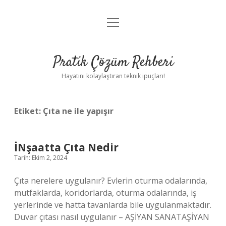
menüyü
Anasayfa
aç
Gizlilik Politikası
Pratik Çözüm Rehberi
Yasal Uyarı
Hayatını kolaylaştıran teknik ipuçları!
Hakkımızda
Etiket:
Çıta ne ile yapışır
İNşaatta Çıta Nedir
Tarih: Ekim 2, 2024
Çıta nerelere uygulanır? Evlerin oturma odalarında,
mutfaklarda, koridorlarda, oturma odalarında, iş
yerlerinde ve hatta tavanlarda bile uygulanmaktadır.
Duvar çıtası nasıl uygulanır – AŞİYAN SANATAŞİYAN