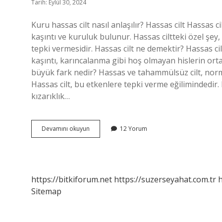
Tarih: Eylül 30, 2024
Kuru hassas cilt nasıl anlaşılır? Hassas cilt Hassas ci
kaşıntı ve kuruluk bulunur. Hassas ciltteki özel şey, 
tepki vermesidir. Hassas cilt ne demektir? Hassas ci
kaşıntı, karıncalanma gibi hoş olmayan hislerin orta
büyük fark nedir? Hassas ve tahammülsüz cilt, normal
Hassas cilt, bu etkenlere tepki verme eğilimindedir.
kızarıklık…
Kuru
Devamını okuyun
12 Yorum
Ve
Hassas
Cilt
Ne
Demek
https://bitkiforum.net
https://suzerseyahat.com.tr
h
Sitemap