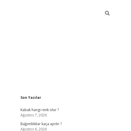
Sidebar
Son Yazılar
betexper güncel
Kabak hangi renk olur ?
Ağustos 7, 2026
Bağımlılıklar kaça ayrılır ?
Ağustos 6, 2026