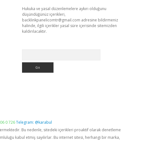
Hukuka ve yasal düzenlemelere aykırı olduğunu
düşündüğünüz içerikleri,
backlinkpanelicomtr@gmail.com
adresine bildirmeniz
halinde, ilgili içerikler yasal süre içerisinde sitemizden
kaldırılacaktır.
Arama
06 0 726
Telegram: @karabul
vermektedir. Bu nedenle, sitedeki içerikleri proaktif olarak denetleme
luğu kabul etmiş sayılırlar. Bu internet sitesi, herhangi bir marka,