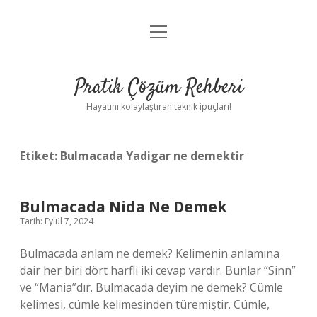
menüyü
Anasayfa
aç
Gizlilik Politikası
Pratik Çözüm Rehberi
Yasal Uyarı
Hayatını kolaylaştıran teknik ipuçları!
Hakkımızda
Etiket:
Bulmacada Yadigar ne demektir
Bulmacada Nida Ne Demek
Tarih: Eylül 7, 2024
Bulmacada anlam ne demek? Kelimenin anlamına
dair her biri dört harfli iki cevap vardır. Bunlar “Sinn”
ve “Mania”dır. Bulmacada deyim ne demek? Cümle
kelimesi, cümle kelimesinden türemiştir. Cümle,