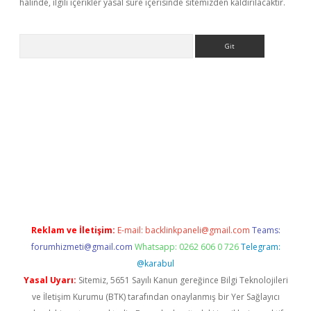
halinde, ilgili içerikler yasal süre içerisinde sitemizden kaldırılacaktır.
Arama
r güncel
Reklam ve İletişim:
E-mail:
backlinkpaneli@gmail.com
Teams:
forumhizmeti@gmail.com
Whatsapp: 0262 606 0 726
Telegram:
@karabul
Yasal Uyarı:
Sitemiz, 5651 Sayılı Kanun gereğince Bilgi Teknolojileri
ve İletişim Kurumu (BTK) tarafından onaylanmış bir Yer Sağlayıcı