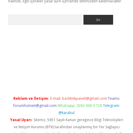
halinde, ilgili içerikler yasal süre içerisinde sitemizden kaldırılacaktır.
Arama
er güncel
Reklam ve İletişim:
E-mail:
backlinkpaneli@gmail.com
Teams:
forumhizmeti@gmail.com
Whatsapp: 0262 606 0 726
Telegram:
@karabul
Yasal Uyarı:
Sitemiz, 5651 Sayılı Kanun gereğince Bilgi Teknolojileri
ve İletişim Kurumu (BTK) tarafından onaylanmış bir Yer Sağlayıcı