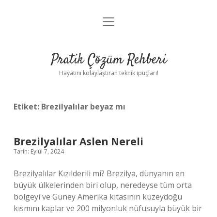
menüyü
Anasayfa
aç
Gizlilik Politikası
Pratik Çözüm Rehberi
Yasal Uyarı
Hayatını kolaylaştıran teknik ipuçları!
Hakkımızda
Etiket:
Brezilyalılar beyaz mı
Brezilyalılar Aslen Nereli
Tarih: Eylül 7, 2024
Brezilyalılar Kızılderili mi? Brezilya, dünyanın en
büyük ülkelerinden biri olup, neredeyse tüm orta
bölgeyi ve Güney Amerika kıtasının kuzeydoğu
kısmını kaplar ve 200 milyonluk nüfusuyla büyük bir