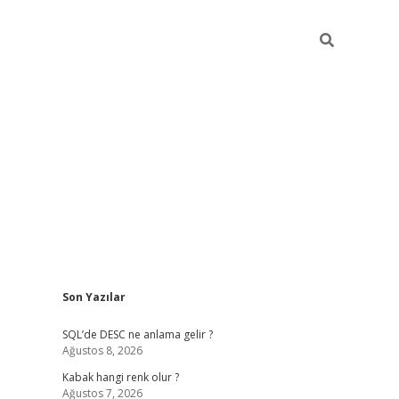
Sidebar
Son Yazılar
betexper güncel
SQL’de DESC ne anlama gelir ?
Ağustos 8, 2026
Kabak hangi renk olur ?
Ağustos 7, 2026