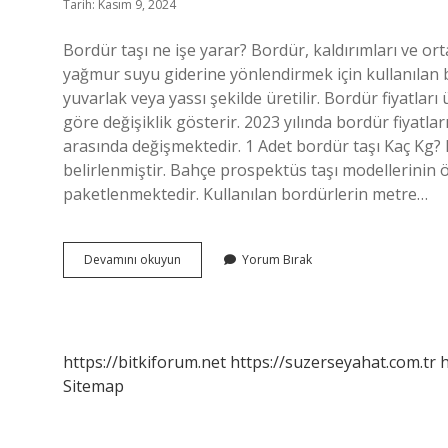
Tarih: Kasım 9, 2024
Bordür taşı ne işe yarar? Bordür, kaldırımları ve o
yağmur suyu giderine yönlendirmek için kullanılan bi
yuvarlak veya yassı şekilde üretilir. Bordür fiyatla
göre değişiklik gösterir. 2023 yılında bordür fiyatl
arasında değişmektedir. 1 Adet bordür taşı Kaç Kg? 
belirlenmiştir. Bahçe prospektüs taşı modellerinin ölç
paketlenmektedir. Kullanılan bordürlerin metre…
Bordür
Devamını okuyun
Yorum Bırak
Taşı
Nerede
Kullanılır
https://bitkiforum.net
https://suzerseyahat.com.tr
h
Sitemap