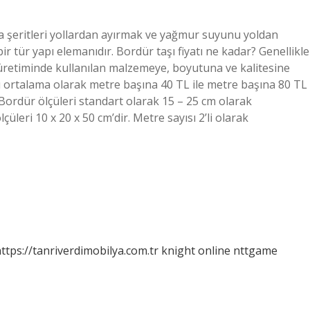
rta şeritleri yollardan ayırmak ve yağmur suyunu yoldan
r tür yapı elemanıdır. Bordür taşı fiyatı ne kadar? Genellikle
rı üretiminde kullanılan malzemeye, boyutuna ve kalitesine
arı ortalama olarak metre başına 40 TL ile metre başına 80 TL
Bordür ölçüleri standart olarak 15 – 25 cm olarak
üleri 10 x 20 x 50 cm’dir. Metre sayısı 2’li olarak
ttps://tanriverdimobilya.com.tr
knight online
nttgame