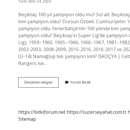
Tarih: Ekim 24, 2024
Beşiktaş 100 yıl şampiyon oldu mu? Sol alt: Beşiktaş
kim şampiyon oldu? Dursun Özbek: Cumhuriyetin 100.
şampiyon oldu. Fenerbahçe’nin 100 yılında kim şampi
şampiyon oldu? Beşiktaş’ın Süper Lig’de şampiyon old
Lig), 1959–1960, 1965–1966, 1966–1967, 1981–1982,
2002-2003, 2008-2009, 2015-2016, 2016-2017 ve 2020
(U-14) Namağlup tek şampiyon kim? İSKOÇYA | Celt
Rangers ise…
Bjk
Devamını okuyun
Yorum Bırak
Nin
100
Yılında
Kim
Şampiyon
https://bitkiforum.net
https://suzerseyahat.com.tr
h
Oldu
Sitemap