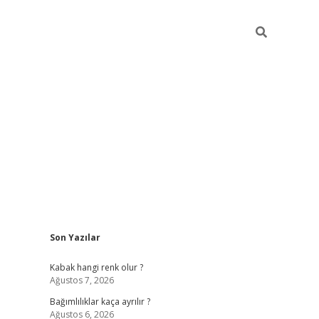
Sidebar
Son Yazılar
betexper güncel
Kabak hangi renk olur ?
Ağustos 7, 2026
Bağımlılıklar kaça ayrılır ?
Ağustos 6, 2026