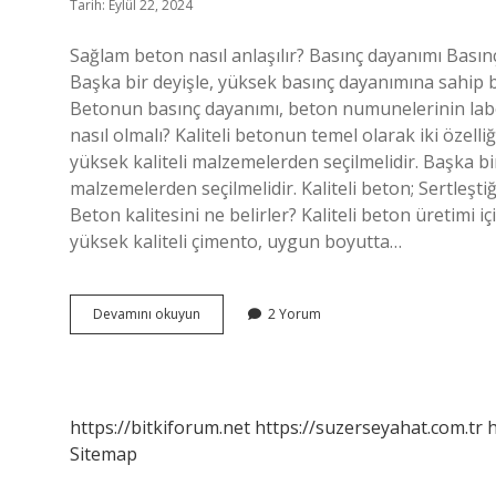
Tarih: Eylül 22, 2024
Sağlam beton nasıl anlaşılır? Basınç dayanımı Basınç
Başka bir deyişle, yüksek basınç dayanımına sahip b
Betonun basınç dayanımı, beton numunelerinin labor
nasıl olmalı? Kaliteli betonun temel olarak iki özelliğ
yüksek kaliteli malzemelerden seçilmelidir. Başka bi
malzemelerden seçilmelidir. Kaliteli beton; Sertleşti
Beton kalitesini ne belirler? Kaliteli beton üretimi i
yüksek kaliteli çimento, uygun boyutta…
Kaliteli
Devamını okuyun
2 Yorum
Beton
Nasıl
Görünür
https://bitkiforum.net
https://suzerseyahat.com.tr
h
Sitemap