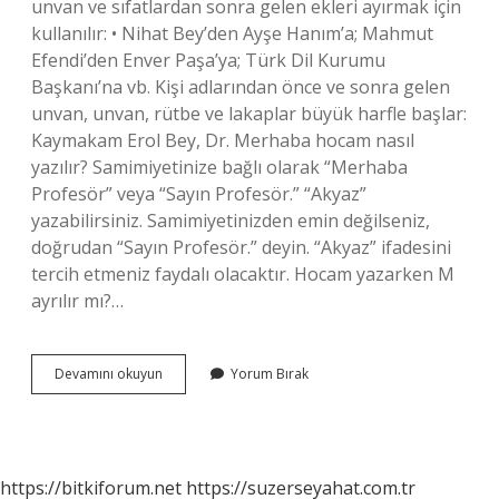
unvan ve sıfatlardan sonra gelen ekleri ayırmak için
kullanılır: • Nihat Bey’den Ayşe Hanım’a; Mahmut
Efendi’den Enver Paşa’ya; Türk Dil Kurumu
Başkanı’na vb. Kişi adlarından önce ve sonra gelen
unvan, unvan, rütbe ve lakaplar büyük harfle başlar:
Kaymakam Erol Bey, Dr. Merhaba hocam nasıl
yazılır? Samimiyetinize bağlı olarak “Merhaba
Profesör” veya “Sayın Profesör.” “Akyaz”
yazabilirsiniz. Samimiyetinizden emin değilseniz,
doğrudan “Sayın Profesör.” deyin. “Akyaz” ifadesini
tercih etmeniz faydalı olacaktır. Hocam yazarken M
ayrılır mı?…
Sayın
Devamını okuyun
Yorum Bırak
Hocam
Nasıl
Yazılır
https://bitkiforum.net
https://suzerseyahat.com.tr