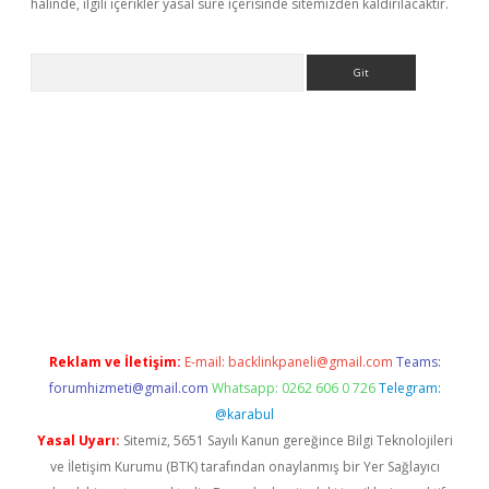
halinde, ilgili içerikler yasal süre içerisinde sitemizden kaldırılacaktır.
Arama
r güncel
Reklam ve İletişim:
E-mail:
backlinkpaneli@gmail.com
Teams:
forumhizmeti@gmail.com
Whatsapp: 0262 606 0 726
Telegram:
@karabul
Yasal Uyarı:
Sitemiz, 5651 Sayılı Kanun gereğince Bilgi Teknolojileri
ve İletişim Kurumu (BTK) tarafından onaylanmış bir Yer Sağlayıcı