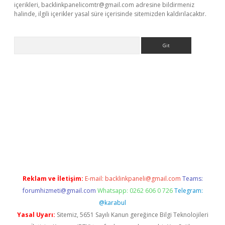
içerikleri,
backlinkpanelicomtr@gmail.com
adresine bildirmeniz
halinde, ilgili içerikler yasal süre içerisinde sitemizden kaldırılacaktır.
Arama
r güncel
Reklam ve İletişim:
E-mail:
backlinkpaneli@gmail.com
Teams:
forumhizmeti@gmail.com
Whatsapp: 0262 606 0 726
Telegram:
@karabul
Yasal Uyarı:
Sitemiz, 5651 Sayılı Kanun gereğince Bilgi Teknolojileri