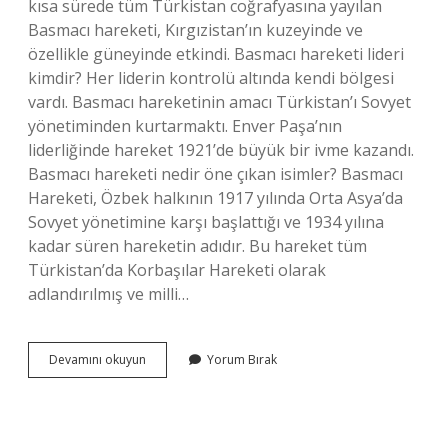
kısa sürede tüm Türkistan coğrafyasına yayılan
Basmacı hareketi, Kırgızistan’ın kuzeyinde ve
özellikle güneyinde etkindi. Basmacı hareketi lideri
kimdir? Her liderin kontrolü altında kendi bölgesi
vardı. Basmacı hareketinin amacı Türkistan’ı Sovyet
yönetiminden kurtarmaktı. Enver Paşa’nın
liderliğinde hareket 1921’de büyük bir ivme kazandı.
Basmacı hareketi nedir öne çıkan isimler? Basmacı
Hareketi, Özbek halkının 1917 yılında Orta Asya’da
Sovyet yönetimine karşı başlattığı ve 1934 yılına
kadar süren hareketin adıdır. Bu hareket tüm
Türkistan’da Korbaşılar Hareketi olarak
adlandırılmış ve milli…
Basmacı
Devamını okuyun
Yorum Bırak
Hareketi
Nedir
Kısa
Özet