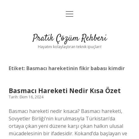
menüyü
Anasayfa
aç
Gizlilik Politikası
Pratik Çözüm Rehberi
Yasal Uyarı
Hayatını kolaylaştıran teknik ipuçları!
Hakkımızda
Etiket:
Basmacı hareketinin fikir babası kimdir
Basmacı Hareketi Nedir Kısa Özet
Tarih: Ekim 16, 2024
Basmacı hareketi nedir kısaca? Basmacı hareketi,
Sovyetler Birliği’nin kurulmasıyla Türkistan’da
ortaya çıkan yeni düzene karşı çıkan halkın ulusal
mücadelesinin bir ifadesidir. Kokand’da başlayan ve