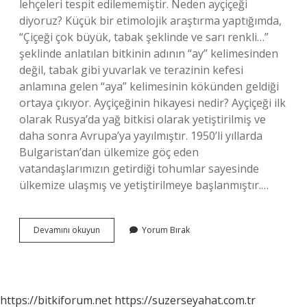
lehçeleri tespit edilememiştir. Neden ayçiçeği
diyoruz? Küçük bir etimolojik araştırma yaptığımda,
“Çiçeği çok büyük, tabak şeklinde ve sarı renkli…”
şeklinde anlatılan bitkinin adının “ay” kelimesinden
değil, tabak gibi yuvarlak ve terazinin kefesi
anlamına gelen “aya” kelimesinin kökünden geldiği
ortaya çıkıyor. Ayçiçeğinin hikayesi nedir? Ayçiçeği ilk
olarak Rusya’da yağ bitkisi olarak yetiştirilmiş ve
daha sonra Avrupa’ya yayılmıştır. 1950’li yıllarda
Bulgaristan’dan ülkemize göç eden
vatandaşlarımızın getirdiği tohumlar sayesinde
ülkemize ulaşmış ve yetiştirilmeye başlanmıştır.…
Ay
Devamını okuyun
Yorum Bırak
Çiçeğinin
Ismi
Nereden
Gelir
https://bitkiforum.net
https://suzerseyahat.com.tr