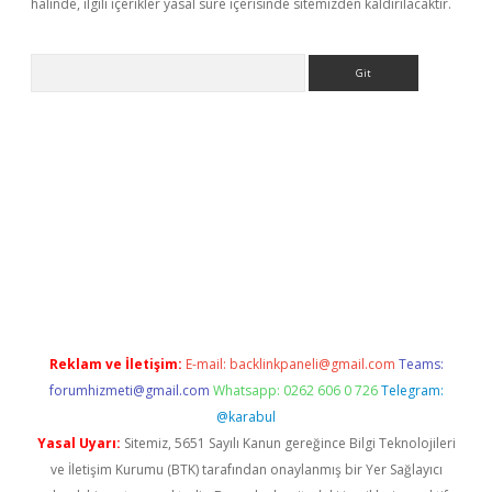
halinde, ilgili içerikler yasal süre içerisinde sitemizden kaldırılacaktır.
Arama
r güncel
Reklam ve İletişim:
E-mail:
backlinkpaneli@gmail.com
Teams:
forumhizmeti@gmail.com
Whatsapp: 0262 606 0 726
Telegram:
@karabul
Yasal Uyarı:
Sitemiz, 5651 Sayılı Kanun gereğince Bilgi Teknolojileri
ve İletişim Kurumu (BTK) tarafından onaylanmış bir Yer Sağlayıcı