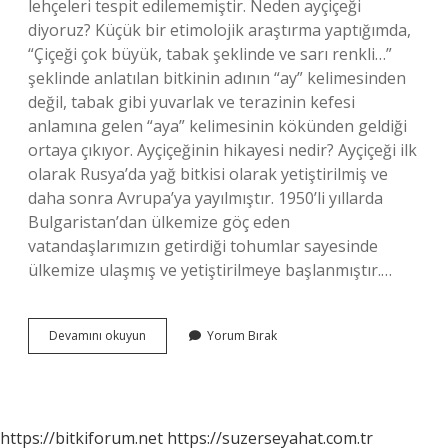
lehçeleri tespit edilememiştir. Neden ayçiçeği
diyoruz? Küçük bir etimolojik araştırma yaptığımda,
“Çiçeği çok büyük, tabak şeklinde ve sarı renkli…”
şeklinde anlatılan bitkinin adının “ay” kelimesinden
değil, tabak gibi yuvarlak ve terazinin kefesi
anlamına gelen “aya” kelimesinin kökünden geldiği
ortaya çıkıyor. Ayçiçeğinin hikayesi nedir? Ayçiçeği ilk
olarak Rusya’da yağ bitkisi olarak yetiştirilmiş ve
daha sonra Avrupa’ya yayılmıştır. 1950’li yıllarda
Bulgaristan’dan ülkemize göç eden
vatandaşlarımızın getirdiği tohumlar sayesinde
ülkemize ulaşmış ve yetiştirilmeye başlanmıştır.…
Ay
Devamını okuyun
Yorum Bırak
Çiçeğinin
Ismi
Nereden
Gelir
https://bitkiforum.net
https://suzerseyahat.com.tr