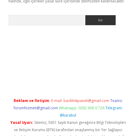
halinde, ilgili içerikler yasal süre içerisinde sitemizden kaldırılacaktır.
Arama
r güncel
Reklam ve İletişim:
E-mail:
backlinkpaneli@gmail.com
Teams:
forumhizmeti@gmail.com
Whatsapp: 0262 606 0 726
Telegram:
@karabul
Yasal Uyarı:
Sitemiz, 5651 Sayılı Kanun gereğince Bilgi Teknolojileri
ve İletişim Kurumu (BTK) tarafından onaylanmış bir Yer Sağlayıcı