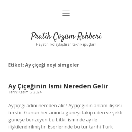
menüyü
Anasayfa
aç
Gizlilik Politikası
Pratik Çözüm Rehberi
Yasal Uyarı
Hayatını kolaylaştıran teknik ipuçları!
Hakkımızda
Etiket:
Ay çiçeği neyi simgeler
Ay Çiçeğinin Ismi Nereden Gelir
Tarih: Kasım 8, 2024
Ayçiçeği adını nereden alır? Ayçiçeğinin anlam ilişkisi
terstir. Günün her anında güneşi takip eden ve şekli
güneşe benzeyen bu bitki, isminde ay ile
ilişkilendirilmiştir. Eserlerinde bu tür tarihi Türk