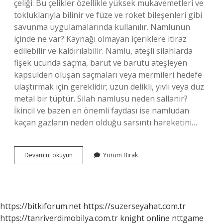
çeliği: Bu çelikler özellikle yüksek mukavemetleri ve
tokluklarıyla bilinir ve füze ve roket bileşenleri gibi
savunma uygulamalarında kullanılır. Namlunun
içinde ne var? Kaynağı olmayan içeriklere itiraz
edilebilir ve kaldırılabilir. Namlu, ateşli silahlarda
fişek ucunda saçma, barut ve barutu ateşleyen
kapsülden oluşan saçmaları veya mermileri hedefe
ulaştırmak için gereklidir; uzun delikli, yivli veya düz
metal bir tüptür. Silah namlusu neden sallanır?
İkincil ve bazen en önemli faydası ise namludan
kaçan gazların neden olduğu sarsıntı hareketini…
Silah
Devamını okuyun
Yorum Bırak
Namlusu
Neden
Yapılır
https://bitkiforum.net
https://suzerseyahat.com.tr
https://tanriverdimobilya.com.tr
knight online
nttgame