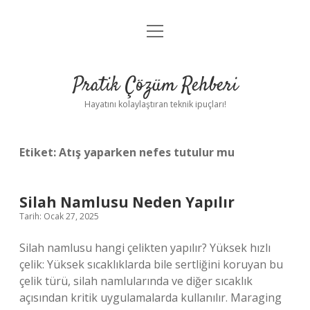
menüyü
Anasayfa
aç
Gizlilik Politikası
Pratik Çözüm Rehberi
Yasal Uyarı
Hayatını kolaylaştıran teknik ipuçları!
Hakkımızda
Etiket:
Atış yaparken nefes tutulur mu
Silah Namlusu Neden Yapılır
Tarih: Ocak 27, 2025
Silah namlusu hangi çelikten yapılır? Yüksek hızlı
çelik: Yüksek sıcaklıklarda bile sertliğini koruyan bu
çelik türü, silah namlularında ve diğer sıcaklık
açısından kritik uygulamalarda kullanılır. Maraging