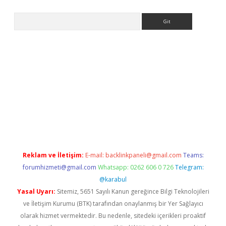
Arama
r güncel
Reklam ve İletişim:
E-mail:
backlinkpaneli@gmail.com
Teams:
forumhizmeti@gmail.com
Whatsapp: 0262 606 0 726
Telegram:
@karabul
Yasal Uyarı:
Sitemiz, 5651 Sayılı Kanun gereğince Bilgi Teknolojileri
ve İletişim Kurumu (BTK) tarafından onaylanmış bir Yer Sağlayıcı
olarak hizmet vermektedir. Bu nedenle, sitedeki içerikleri proaktif