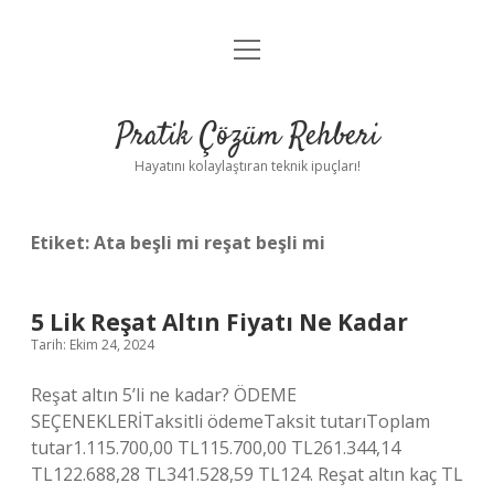
menüyü
Anasayfa
aç
Gizlilik Politikası
Pratik Çözüm Rehberi
Yasal Uyarı
Hayatını kolaylaştıran teknik ipuçları!
Hakkımızda
Etiket:
Ata beşli mi reşat beşli mi
5 Lik Reşat Altın Fiyatı Ne Kadar
Tarih: Ekim 24, 2024
Reşat altın 5’li ne kadar? ÖDEME
SEÇENEKLERİTaksitli ödemeTaksit tutarıToplam
tutar1.115.700,00 TL115.700,00 TL261.344,14
TL122.688,28 TL341.528,59 TL124. Reşat altın kaç TL