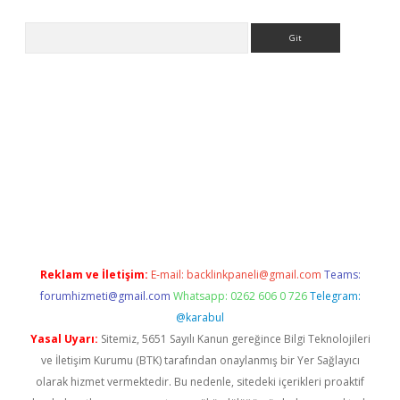
Arama
r güncel
Reklam ve İletişim:
E-mail:
backlinkpaneli@gmail.com
Teams:
forumhizmeti@gmail.com
Whatsapp: 0262 606 0 726
Telegram:
@karabul
Yasal Uyarı:
Sitemiz, 5651 Sayılı Kanun gereğince Bilgi Teknolojileri
ve İletişim Kurumu (BTK) tarafından onaylanmış bir Yer Sağlayıcı
olarak hizmet vermektedir. Bu nedenle, sitedeki içerikleri proaktif