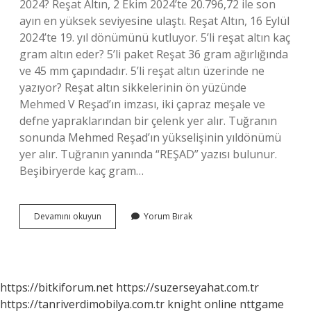
2024? Reşat Altın, 2 Ekim 2024’te 20.796,72 ile son
ayın en yüksek seviyesine ulaştı. Reşat Altın, 16 Eylül
2024’te 19. yıl dönümünü kutluyor. 5’li reşat altın kaç
gram altın eder? 5’li paket Reşat 36 gram ağırlığında
ve 45 mm çapındadır. 5’li reşat altın üzerinde ne
yazıyor? Reşat altın sikkelerinin ön yüzünde
Mehmed V Reşad’ın imzası, iki çapraz meşale ve
defne yapraklarından bir çelenk yer alır. Tuğranın
sonunda Mehmed Reşad’ın yükselişinin yıldönümü
yer alır. Tuğranın yanında “REŞAD” yazısı bulunur.
Beşibiryerde kaç gram…
5
Devamını okuyun
Yorum Bırak
Lik
Reşat
Altın
Fiyatı
Ne
https://bitkiforum.net
https://suzerseyahat.com.tr
Kadar
https://tanriverdimobilya.com.tr
knight online
nttgame