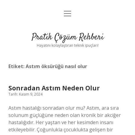
menüyü
Anasayfa
aç
Gizlilik Politikası
Pratik Çözüm Rehberi
Yasal Uyarı
Hayatını kolaylaştıran teknik ipuçları!
Hakkımızda
Etiket:
Astım öksürüğü nasıl olur
Sonradan Astım Neden Olur
Tarih: Kasım 9, 2024
Astım hastalığı sonradan olur mu? Astım, ara sıra
solunum güçlüğüne neden olan kronik bir akciğer
hastalığıdır. Her yaştan ve her kesimden insanı
etkileyebilir. Çoğunlukla çocuklukta gelişen bir