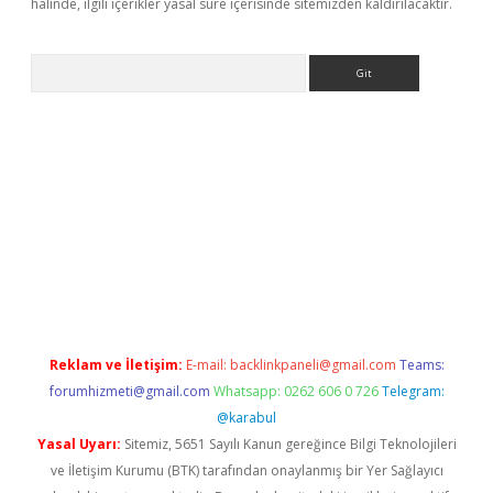
halinde, ilgili içerikler yasal süre içerisinde sitemizden kaldırılacaktır.
Arama
r güncel
Reklam ve İletişim:
E-mail:
backlinkpaneli@gmail.com
Teams:
forumhizmeti@gmail.com
Whatsapp: 0262 606 0 726
Telegram:
@karabul
Yasal Uyarı:
Sitemiz, 5651 Sayılı Kanun gereğince Bilgi Teknolojileri
ve İletişim Kurumu (BTK) tarafından onaylanmış bir Yer Sağlayıcı