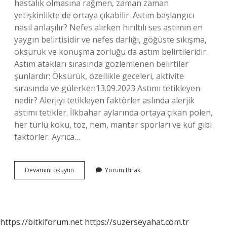
hastalık olmasına rağmen, zaman zaman
yetişkinlikte de ortaya çıkabilir. Astım başlangıcı
nasıl anlaşılır? Nefes alırken hırıltılı ses astımın en
yaygın belirtisidir ve nefes darlığı, göğüste sıkışma,
öksürük ve konuşma zorluğu da astım belirtileridir.
Astım atakları sırasında gözlemlenen belirtiler
şunlardır: Öksürük, özellikle geceleri, aktivite
sırasında ve gülerken13.09.2023 Astımı tetikleyen
nedir? Alerjiyi tetikleyen faktörler aslında alerjik
astımı tetikler. İlkbahar aylarında ortaya çıkan polen,
her türlü koku, toz, nem, mantar sporları ve küf gibi
faktörler. Ayrıca…
Sonradan
Devamını okuyun
Yorum Bırak
Astım
Neden
Olur
https://bitkiforum.net
https://suzerseyahat.com.tr