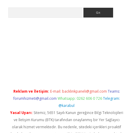
Arama
r güncel
Reklam ve İletişim:
E-mail:
backlinkpaneli@gmail.com
Teams:
forumhizmeti@gmail.com
Whatsapp: 0262 606 0 726
Telegram:
@karabul
Yasal Uyarı:
Sitemiz, 5651 Sayılı Kanun gereğince Bilgi Teknolojileri
ve İletişim Kurumu (BTK) tarafından onaylanmış bir Yer Sağlayıcı
olarak hizmet vermektedir. Bu nedenle, sitedeki içerikleri proaktif