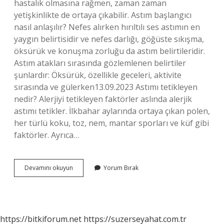
hastalık olmasına rağmen, zaman zaman
yetişkinlikte de ortaya çıkabilir. Astım başlangıcı
nasıl anlaşılır? Nefes alırken hırıltılı ses astımın en
yaygın belirtisidir ve nefes darlığı, göğüste sıkışma,
öksürük ve konuşma zorluğu da astım belirtileridir.
Astım atakları sırasında gözlemlenen belirtiler
şunlardır: Öksürük, özellikle geceleri, aktivite
sırasında ve gülerken13.09.2023 Astımı tetikleyen
nedir? Alerjiyi tetikleyen faktörler aslında alerjik
astımı tetikler. İlkbahar aylarında ortaya çıkan polen,
her türlü koku, toz, nem, mantar sporları ve küf gibi
faktörler. Ayrıca…
Sonradan
Devamını okuyun
Yorum Bırak
Astım
Neden
Olur
https://bitkiforum.net
https://suzerseyahat.com.tr