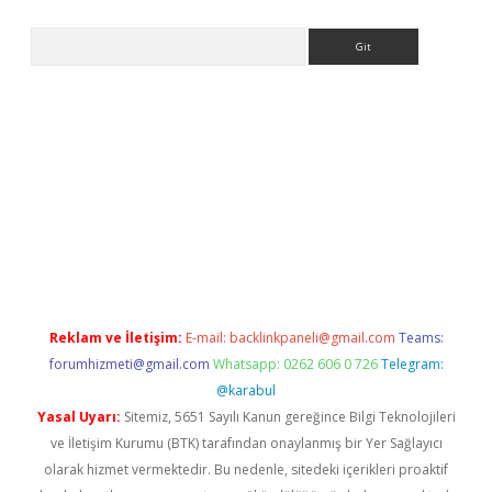
Arama
r güncel
Reklam ve İletişim:
E-mail:
backlinkpaneli@gmail.com
Teams:
forumhizmeti@gmail.com
Whatsapp: 0262 606 0 726
Telegram:
@karabul
Yasal Uyarı:
Sitemiz, 5651 Sayılı Kanun gereğince Bilgi Teknolojileri
ve İletişim Kurumu (BTK) tarafından onaylanmış bir Yer Sağlayıcı
olarak hizmet vermektedir. Bu nedenle, sitedeki içerikleri proaktif