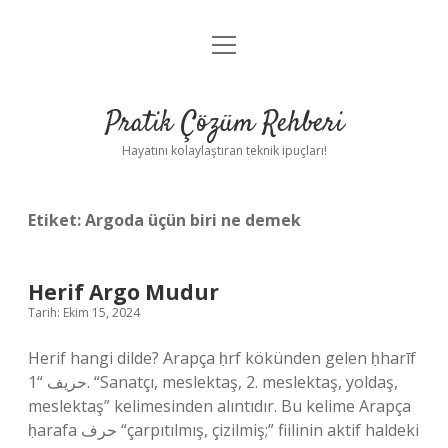
menüyü
Anasayfa
aç
Gizlilik Politikası
Pratik Çözüm Rehberi
Yasal Uyarı
Hayatını kolaylaştıran teknik ipuçları!
Hakkımızda
Etiket:
Argoda üçün biri ne demek
Herif Argo Mudur
Tarih: Ekim 15, 2024
Herif hangi dilde? Arapça ḥrf kökünden gelen ḥharīf
حريف “1. “Sanatçı, meslektaş, 2. meslektaş, yoldaş,
meslektaş” kelimesinden alıntıdır. Bu kelime Arapça
ḥarafa حرف “çarpıtılmış, çizilmiş;” fiilinin aktif haldeki