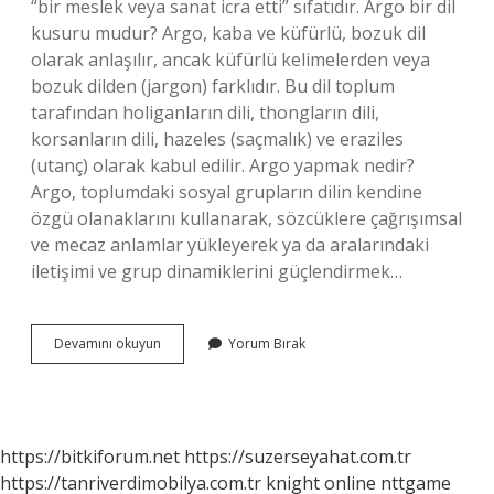
“bir meslek veya sanat icra etti” sıfatıdır. Argo bir dil
kusuru mudur? Argo, kaba ve küfürlü, bozuk dil
olarak anlaşılır, ancak küfürlü kelimelerden veya
bozuk dilden (jargon) farklıdır. Bu dil toplum
tarafından holiganların dili, thongların dili,
korsanların dili, hazeles (saçmalık) ve eraziles
(utanç) olarak kabul edilir. Argo yapmak nedir?
Argo, toplumdaki sosyal grupların dilin kendine
özgü olanaklarını kullanarak, sözcüklere çağrışımsal
ve mecaz anlamlar yükleyerek ya da aralarındaki
iletişimi ve grup dinamiklerini güçlendirmek…
Herif
Devamını okuyun
Yorum Bırak
Argo
Mudur
https://bitkiforum.net
https://suzerseyahat.com.tr
https://tanriverdimobilya.com.tr
knight online
nttgame