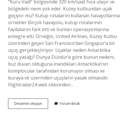
“Kuru Vadi” bölgesinde 320 km/saat hıza ulaşır ve
bölgedeki nemi yok eder. Kuzey kutbundan uçak
geçiyor mu? Kutup rotalarını kullanan havayollarına
örnekler Birçok havayolu, kutup rotalarının
faydalarını fark etti ve bunları operasyonlarına
entegre etti. Örneğin, United Airlines, Kuzey Kutbu
üzerinden geçen San Francisco’dan Singapur’a bir
uçuş gerçekleştiriyor. Uçaklar neden Antarktika
uçuş yasağı? Dünya Düzdür’e göre bunun nedeni,
buz duvarı olduğuna inandıkları Antarktika’nın
komplocular tarafından korunuyor olması ve
buraya ve üzerinden uçuşların yasak olmasıdır.
Flightradar24 web sitesinden…
Kuzey
Devamını okuyun
Yorum Bırak
Kutbunda
Uçuş
Neden
Yasak