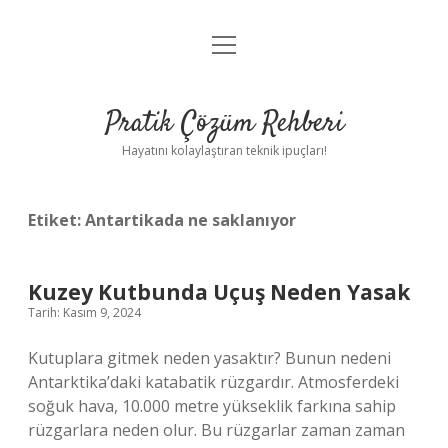
menüyü
Anasayfa
aç
Gizlilik Politikası
Pratik Çözüm Rehberi
Yasal Uyarı
Hayatını kolaylaştıran teknik ipuçları!
Hakkımızda
Etiket:
Antartikada ne saklanıyor
Kuzey Kutbunda Uçuş Neden Yasak
Tarih: Kasım 9, 2024
Kutuplara gitmek neden yasaktır? Bunun nedeni
Antarktika’daki katabatik rüzgardır. Atmosferdeki
soğuk hava, 10.000 metre yükseklik farkına sahip
rüzgarlara neden olur. Bu rüzgarlar zaman zaman