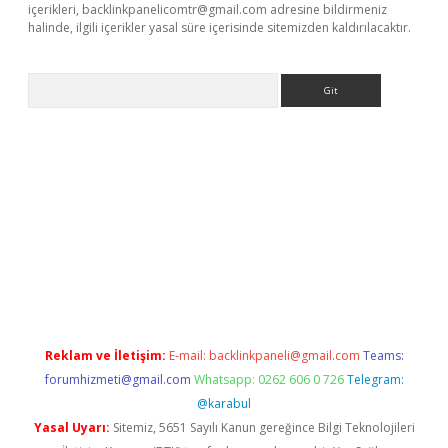
içerikleri,
backlinkpanelicomtr@gmail.com
adresine bildirmeniz
halinde, ilgili içerikler yasal süre içerisinde sitemizden kaldırılacaktır.
Arama
exper güncel
Reklam ve İletişim:
E-mail:
backlinkpaneli@gmail.com
Teams:
forumhizmeti@gmail.com
Whatsapp: 0262 606 0 726
Telegram:
@karabul
Yasal Uyarı:
Sitemiz, 5651 Sayılı Kanun gereğince Bilgi Teknolojileri