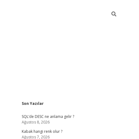
Sidebar
Son Yazılar
betexper güncel
SQL’de DESC ne anlama gelir ?
Ağustos 8, 2026
Kabak hangi renk olur ?
Ağustos 7, 2026