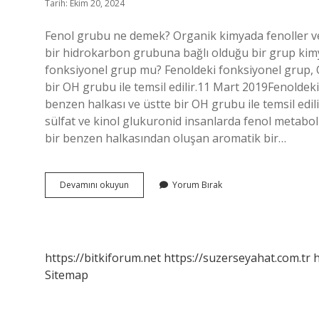
Tarih: Ekim 20, 2024
Fenol grubu ne demek? Organik kimyada fenoller v
bir hidrokarbon grubuna bağlı olduğu bir grup kimyas
fonksiyonel grup mu? Fenoldeki fonksiyonel grup, O
bir OH grubu ile temsil edilir.11 Mart 2019Fenoldeki
benzen halkası ve üstte bir OH grubu ile temsil edilir
sülfat ve kinol glukuronid insanlarda fenol metaboli
bir benzen halkasından oluşan aromatik bir…
Fenol
Devamını okuyun
Yorum Bırak
Hangi
Grupta
https://bitkiforum.net
https://suzerseyahat.com.tr
h
Sitemap