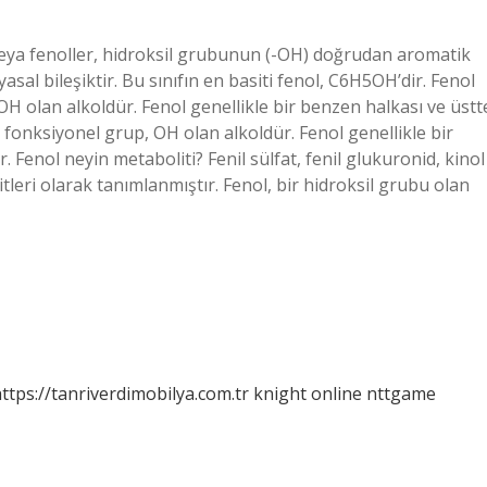
eya fenoller, hidroksil grubunun (-OH) doğrudan aromatik
al bileşiktir. Bu sınıfın en basiti fenol, C6H5OH’dir. Fenol
H olan alkoldür. Fenol genellikle bir benzen halkası ve üstt
 fonksiyonel grup, OH olan alkoldür. Fenol genellikle bir
. Fenol neyin metaboliti? Fenil sülfat, fenil glukuronid, kinol
tleri olarak tanımlanmıştır. Fenol, bir hidroksil grubu olan
ttps://tanriverdimobilya.com.tr
knight online
nttgame