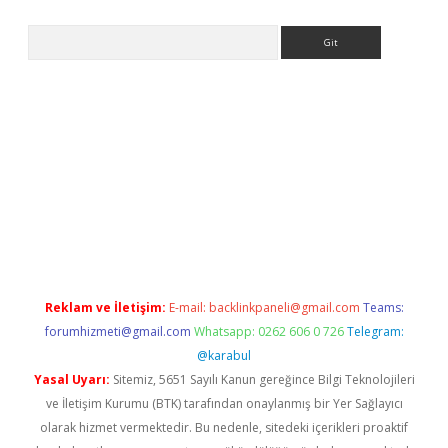
Arama
r güncel
Reklam ve İletişim:
E-mail:
backlinkpaneli@gmail.com
Teams:
forumhizmeti@gmail.com
Whatsapp: 0262 606 0 726
Telegram:
@karabul
Yasal Uyarı:
Sitemiz, 5651 Sayılı Kanun gereğince Bilgi Teknolojileri
ve İletişim Kurumu (BTK) tarafından onaylanmış bir Yer Sağlayıcı
olarak hizmet vermektedir. Bu nedenle, sitedeki içerikleri proaktif