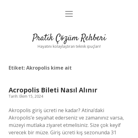
menüyü
Anasayfa
aç
Gizlilik Politikası
Pratik Çözüm Rehberi
Yasal Uyarı
Hayatını kolaylaştıran teknik ipuçları!
Hakkımızda
Etiket:
Akropolis kime ait
Acropolis Bileti Nasıl Alınır
Tarih: Ekim 15, 2024
Akropolis giriş ücreti ne kadar? Atina’daki
Akropolis’e seyahat ederseniz ve zamanınız varsa,
müzeyi mutlaka ziyaret etmelisiniz. Size çok keyif
verecek bir müze. Giriş ücreti kış sezonunda 31