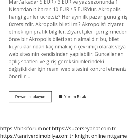
Mart’a kadar 5 EUR / 3 EUR ve yaz sezonunda 1
Nisan’dan itibaren 10 EUR / 5 EUR’dur. Akropolis
hangi günler ücretsiz? Her ayın ilk pazar günü giriş
ücretsizdir. Akropolis biletli mi? Akropolis’i ziyaret
etmek için pratik bilgiler. Ziyaretçiler içeri girmeden
önce bir Akropolis bileti satın almalıdır; bu, bilet
kuyruklarından kaçınmak için çevrimiçi olarak veya
web sitesinin kendisinden yapılabilir. Güncellenen
açılış saatleri ve giriş gereksinimlerindeki
değişiklikler için resmi web sitesini kontrol etmeniz
önerilir.…
Acropolis
Devamını okuyun
Yorum Bırak
Bileti
Nasıl
Alınır
https://bitkiforum.net
https://suzerseyahat.com.tr
https://tanriverdimobilya.com.tr
knight online
nttgame