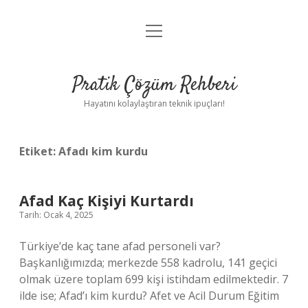
menüyü
Anasayfa
aç
Gizlilik Politikası
Pratik Çözüm Rehberi
Yasal Uyarı
Hayatını kolaylaştıran teknik ipuçları!
Hakkımızda
Etiket:
Afadı kim kurdu
Afad Kaç Kişiyi Kurtardı
Tarih: Ocak 4, 2025
Türkiye’de kaç tane afad personeli var?
Başkanlığımızda; merkezde 558 kadrolu, 141 geçici
olmak üzere toplam 699 kişi istihdam edilmektedir. 7
ilde ise; Afad’ı kim kurdu? Afet ve Acil Durum Eğitim