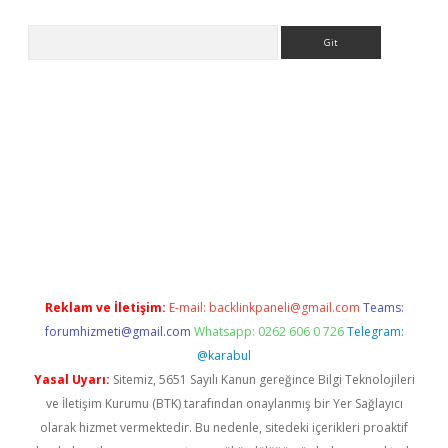
Arama
er güncel
Reklam ve İletişim:
E-mail:
backlinkpaneli@gmail.com
Teams:
forumhizmeti@gmail.com
Whatsapp: 0262 606 0 726
Telegram:
@karabul
Yasal Uyarı:
Sitemiz, 5651 Sayılı Kanun gereğince Bilgi Teknolojileri
ve İletişim Kurumu (BTK) tarafından onaylanmış bir Yer Sağlayıcı
olarak hizmet vermektedir. Bu nedenle, sitedeki içerikleri proaktif