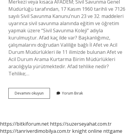
Merkezi veya kısaca AFADEM; Sivil Savunma Genel
Müdürlüğü tarafından, 17 Kasım 1960 tarihli ve 7126
sayılı Sivil Savunma Kanunu’nun 23 ve 32. maddeleri
uyarınca sivil savunma alanında eğitim ve öğretim
yapmak üzere “Sivil Savunma Koleji” adıyla
kurulmuştur. Afad kaç ilde var? Başkanlığımız,
çalışmalarını doğrudan Valiliğe bağlı İl Afet ve Acil
Durum Müdürlükleri ile 11 ilimizde bulunan Afet ve
Acil Durum Arama Kurtarma Birim Müdürlükleri
aracılığıyla yürütmektedir. Afad tehlike nedir?
Tehlike;…
Afad
Devamını okuyun
Yorum Bırak
Kaç
Kişiyi
Kurtardı
https://bitkiforum.net
https://suzerseyahat.com.tr
https://tanriverdimobilya.com.tr
knight online
nttgame