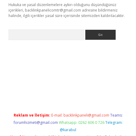
Hukuka ve yasal düzenlemelere aykırı olduğunu düşündüğünüz
içerikleri,
backlinkpanelicomtr@gmail.com
adresine bildirmeniz
halinde, ilgili içerikler yasal süre içerisinde sitemizden kaldırılacaktır.
Arama
r güncel
Reklam ve İletişim:
E-mail:
backlinkpaneli@gmail.com
Teams:
forumhizmeti@gmail.com
Whatsapp: 0262 606 0 726
Telegram:
@karabul