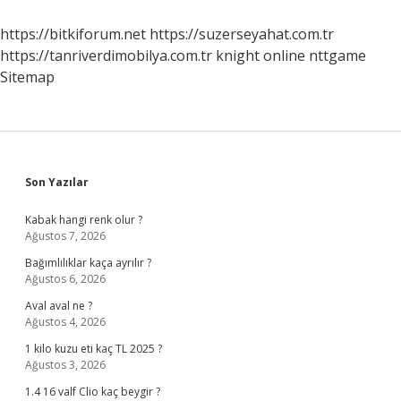
Mi
https://bitkiforum.net
https://suzerseyahat.com.tr
https://tanriverdimobilya.com.tr
knight online
nttgame
Sitemap
Sidebar
Son Yazılar
Kabak hangi renk olur ?
Ağustos 7, 2026
Bağımlılıklar kaça ayrılır ?
Ağustos 6, 2026
Aval aval ne ?
Ağustos 4, 2026
1 kilo kuzu eti kaç TL 2025 ?
Ağustos 3, 2026
1.4 16 valf Clio kaç beygir ?