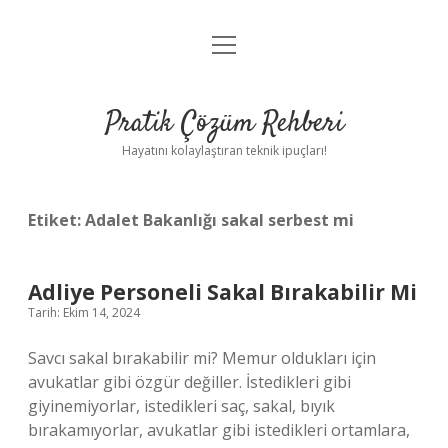
menüyü
Anasayfa
aç
Gizlilik Politikası
Pratik Çözüm Rehberi
Yasal Uyarı
Hayatını kolaylaştıran teknik ipuçları!
Hakkımızda
Etiket:
Adalet Bakanlığı sakal serbest mi
Adliye Personeli Sakal Bırakabilir Mi
Tarih: Ekim 14, 2024
Savcı sakal bırakabilir mi? Memur oldukları için
avukatlar gibi özgür değiller. İstedikleri gibi
giyinemiyorlar, istedikleri saç, sakal, bıyık
bırakamıyorlar, avukatlar gibi istedikleri ortamlara,