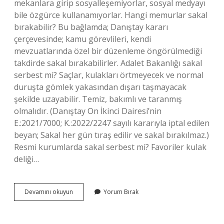
mekanlara girip sosyalleşemiyorlar, sosyal medyayı
bile özgürce kullanamıyorlar. Hangi memurlar sakal
bırakabilir? Bu bağlamda; Danıştay kararı
çerçevesinde; kamu görevlileri, kendi
mevzuatlarında özel bir düzenleme öngörülmediği
takdirde sakal bırakabilirler. Adalet Bakanlığı sakal
serbest mi? Saçlar, kulakları örtmeyecek ve normal
duruşta gömlek yakasından dışarı taşmayacak
şekilde uzayabilir. Temiz, bakımlı ve taranmış
olmalıdır. (Danıştay On İkinci Dairesi’nin
E.:2021/7000; K.:2022/2247 sayılı kararıyla iptal edilen
beyan; Sakal her gün tıraş edilir ve sakal bırakılmaz.)
Resmi kurumlarda sakal serbest mi? Favoriler kulak
deliği…
Adliye
Devamını okuyun
Yorum Bırak
Personeli
Sakal
Bırakabilir