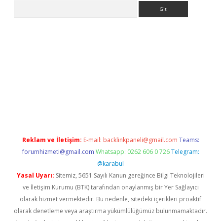
Arama
r güncel
Reklam ve İletişim:
E-mail:
backlinkpaneli@gmail.com
Teams:
forumhizmeti@gmail.com
Whatsapp: 0262 606 0 726
Telegram:
@karabul
Yasal Uyarı:
Sitemiz, 5651 Sayılı Kanun gereğince Bilgi Teknolojileri
ve İletişim Kurumu (BTK) tarafından onaylanmış bir Yer Sağlayıcı
olarak hizmet vermektedir. Bu nedenle, sitedeki içerikleri proaktif
olarak denetleme veya araştırma yükümlülüğümüz bulunmamaktadır.