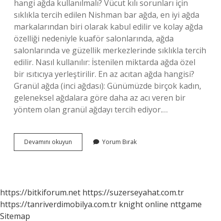
hangi ağda kullanılmalı? Vücut kılı sorunları için
sıklıkla tercih edilen Nishman bar ağda, en iyi ağda
markalarından biri olarak kabul edilir ve kolay ağda
özelliği nedeniyle kuaför salonlarında, ağda
salonlarında ve güzellik merkezlerinde sıklıkla tercih
edilir. Nasıl kullanılır: İstenilen miktarda ağda özel
bir ısıtıcıya yerleştirilir. En az acıtan ağda hangisi?
Granül ağda (inci ağdası): Günümüzde birçok kadın,
geleneksel ağdalara göre daha az acı veren bir
yöntem olan granül ağdayı tercih ediyor.…
En
Devamını okuyun
Yorum Bırak
Pratik
Ağda
Hangisi
https://bitkiforum.net
https://suzerseyahat.com.tr
https://tanriverdimobilya.com.tr
knight online
nttgame
Sitemap