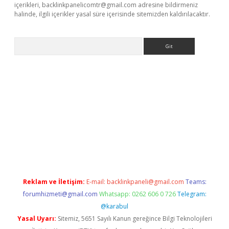
içerikleri,
backlinkpanelicomtr@gmail.com
adresine bildirmeniz
halinde, ilgili içerikler yasal süre içerisinde sitemizden kaldırılacaktır.
Arama
r güncel
Reklam ve İletişim:
E-mail:
backlinkpaneli@gmail.com
Teams:
forumhizmeti@gmail.com
Whatsapp: 0262 606 0 726
Telegram:
@karabul
Yasal Uyarı:
Sitemiz, 5651 Sayılı Kanun gereğince Bilgi Teknolojileri