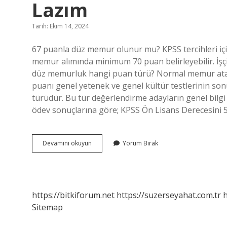
Lazım
Tarih: Ekim 14, 2024
67 puanla düz memur olunur mu? KPSS tercihleri ​​iç
memur alımında minimum 70 puan belirleyebilir. İşçi
düz memurluk hangi puan türü? Normal memur atama
puanı genel yetenek ve genel kültür testlerinin so
türüdür. Bu tür değerlendirme adayların genel bilg
ödev sonuçlarına göre; KPSS Ön Lisans Derecesini
Düz
Devamını okuyun
Yorum Bırak
Memur
Olmak
Için
Kaç
Puan
https://bitkiforum.net
https://suzerseyahat.com.tr
h
Almak
Sitemap
Lazım