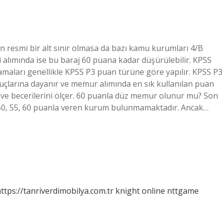
in resmi bir alt sınır olmasa da bazı kamu kurumları 4/B
 alımında ise bu baraj 60 puana kadar düşürülebilir. KPSS
ları genellikle KPSS P3 puan türüne göre yapılır. KPSS P
nuçlarına dayanır ve memur alımında en sık kullanılan puan
i ve becerilerini ölçer. 60 puanla düz memur olunur mu? Son
 50, 55, 60 puanla veren kurum bulunmamaktadır. Ancak…
ttps://tanriverdimobilya.com.tr
knight online
nttgame