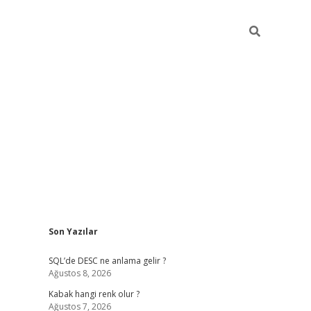
Sidebar
Son Yazılar
betexper güncel
SQL’de DESC ne anlama gelir ?
Ağustos 8, 2026
Kabak hangi renk olur ?
Ağustos 7, 2026