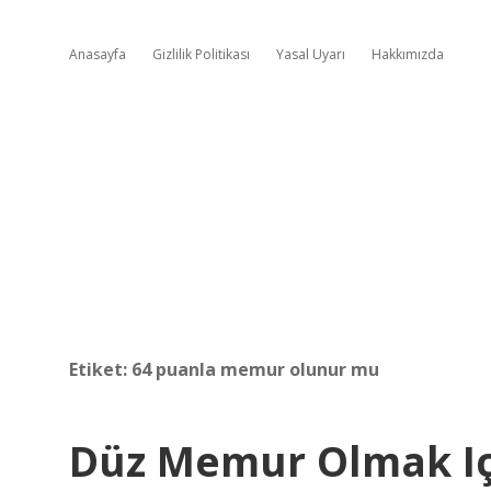
Anasayfa
Gizlilik Politikası
Yasal Uyarı
Hakkımızda
Etiket:
64 puanla memur olunur mu
Düz Memur Olmak Iç