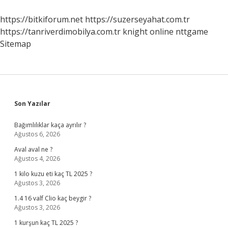
2024
Kim
https://bitkiforum.net
https://suzerseyahat.com.tr
Kazandı
https://tanriverdimobilya.com.tr
knight online
nttgame
Sitemap
Sidebar
Son Yazılar
Bağımlılıklar kaça ayrılır ?
Ağustos 6, 2026
Aval aval ne ?
Ağustos 4, 2026
1 kilo kuzu eti kaç TL 2025 ?
Ağustos 3, 2026
1.4 16 valf Clio kaç beygir ?
Ağustos 3, 2026
1 kurşun kaç TL 2025 ?