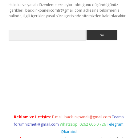
Hukuka ve yasal düzenlemelere aykırı olduğunu düşündüğünüz
içerikleri,
backlinkpanelicomtr@gmail.com
adresine bildirmeniz
halinde, ilgili içerikler yasal süre içerisinde sitemizden kaldırılacaktır.
Arama
er güncel
Reklam ve İletişim:
E-mail:
backlinkpaneli@gmail.com
Teams:
forumhizmeti@gmail.com
Whatsapp: 0262 606 0 726
Telegram:
@karabul