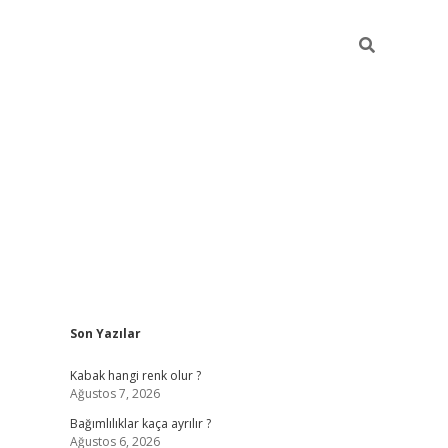
Sidebar
Son Yazılar
betexper güncel
Kabak hangi renk olur ?
Ağustos 7, 2026
Bağımlılıklar kaça ayrılır ?
Ağustos 6, 2026