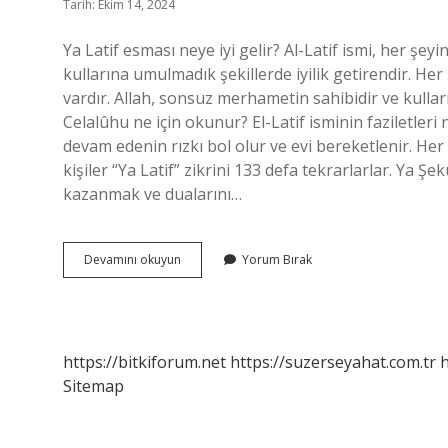
Tarih: Ekim 14, 2024
Ya Latif esması neye iyi gelir? Al-Latif ismi, her şeyin
kullarına umulmadık şekillerde iyilik getirendir. Her şe
vardır. Allah, sonsuz merhametin sahibidir ve kulla
Celalûhu ne için okunur? El-Latif isminin faziletleri
devam edenin rızkı bol olur ve evi bereketlenir. Her
kişiler “Ya Latif” zikrini 133 defa tekrarlarlar. Ya Ş
kazanmak ve dualarını…
Ya
Devamını okuyun
Yorum Bırak
Latif
Hangi
Organa
Iyi
Gelir
https://bitkiforum.net
https://suzerseyahat.com.tr
h
Sitemap