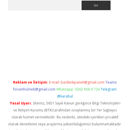
Arama
el
Reklam ve İletişim:
E-mail:
backlinkpaneli@gmail.com
Teams:
forumhizmeti@gmail.com
Whatsapp: 0262 606 0 726
Telegram:
@karabul
Yasal Uyarı:
Sitemiz, 5651 Sayılı Kanun gereğince Bilgi Teknolojileri
ve İletişim Kurumu (BTK) tarafından onaylanmış bir Yer Sağlayıcı
olarak hizmet vermektedir. Bu nedenle, sitedeki içerikleri proaktif
olarak denetleme veya araştırma yükümlülüğümüz bulunmamaktadır.