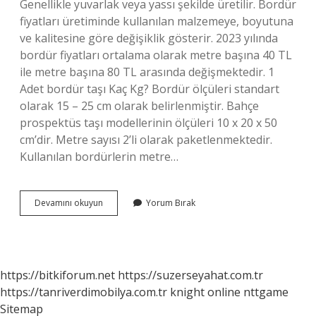
Genellikle yuvarlak veya yassı şekilde üretilir. Bordür
fiyatları üretiminde kullanılan malzemeye, boyutuna
ve kalitesine göre değişiklik gösterir. 2023 yılında
bordür fiyatları ortalama olarak metre başına 40 TL
ile metre başına 80 TL arasında değişmektedir. 1
Adet bordür taşı Kaç Kg? Bordür ölçüleri standart
olarak 15 – 25 cm olarak belirlenmiştir. Bahçe
prospektüs taşı modellerinin ölçüleri 10 x 20 x 50
cm’dir. Metre sayısı 2’li olarak paketlenmektedir.
Kullanılan bordürlerin metre…
Bordür
Devamını okuyun
Yorum Bırak
Taşı
Nerede
Kullanılır
https://bitkiforum.net
https://suzerseyahat.com.tr
https://tanriverdimobilya.com.tr
knight online
nttgame
Sitemap