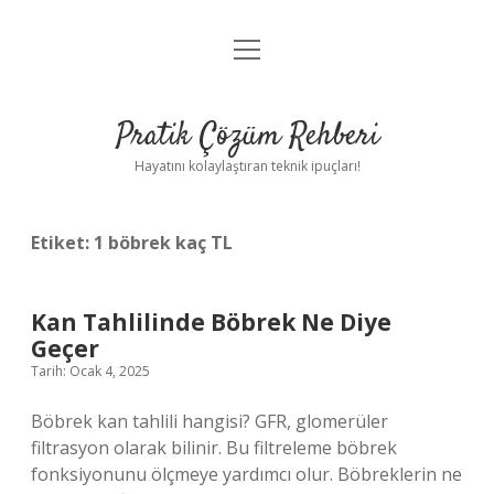
menüyü
Anasayfa
aç
Gizlilik Politikası
Pratik Çözüm Rehberi
Yasal Uyarı
Hayatını kolaylaştıran teknik ipuçları!
Hakkımızda
Etiket:
1 böbrek kaç TL
Kan Tahlilinde Böbrek Ne Diye
Geçer
Tarih: Ocak 4, 2025
Böbrek kan tahlili hangisi? GFR, glomerüler
filtrasyon olarak bilinir. Bu filtreleme böbrek
fonksiyonunu ölçmeye yardımcı olur. Böbreklerin ne