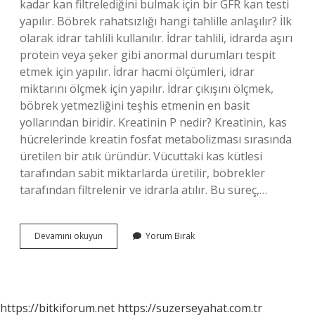
kadar kan filtrelediğini bulmak için bir GFR kan testi
yapılır. Böbrek rahatsızlığı hangi tahlille anlaşılır? İlk
olarak idrar tahlili kullanılır. İdrar tahlili, idrarda aşırı
protein veya şeker gibi anormal durumları tespit
etmek için yapılır. İdrar hacmi ölçümleri, idrar
miktarını ölçmek için yapılır. İdrar çıkışını ölçmek,
böbrek yetmezliğini teşhis etmenin en basit
yollarından biridir. Kreatinin P nedir? Kreatinin, kas
hücrelerinde kreatin fosfat metabolizması sırasında
üretilen bir atık üründür. Vücuttaki kas kütlesi
tarafından sabit miktarlarda üretilir, böbrekler
tarafından filtrelenir ve idrarla atılır. Bu süreç,…
Kan
Devamını okuyun
Yorum Bırak
Tahlilinde
Böbrek
Ne
Diye
Geçer
https://bitkiforum.net
https://suzerseyahat.com.tr