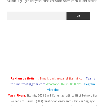
halinde, ilgili içerikler yasal süre içerisinde sitemizden kaldırılacaktır.
Arama
r güncel
Reklam ve İletişim:
E-mail:
backlinkpaneli@gmail.com
Teams:
forumhizmeti@gmail.com
Whatsapp: 0262 606 0 726
Telegram:
@karabul
Yasal Uyarı:
Sitemiz, 5651 Sayılı Kanun gereğince Bilgi Teknolojileri
ve İletişim Kurumu (BTK) tarafından onaylanmış bir Yer Sağlayıcı